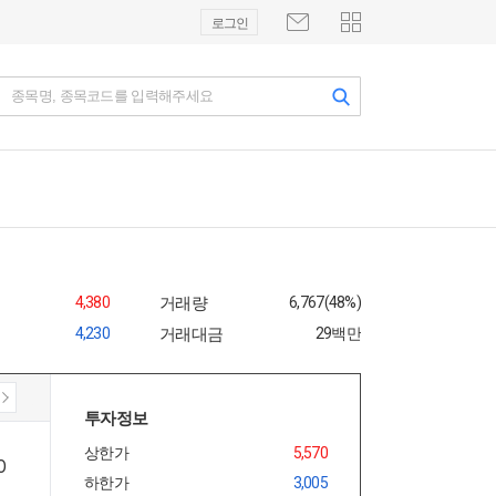
로그인
종목명, 종목코드를 입력해주세요
4,380
거래량
6,767(48%)
4,230
거래대금
29백만
투자정보
상한가
5,570
하한가
3,005