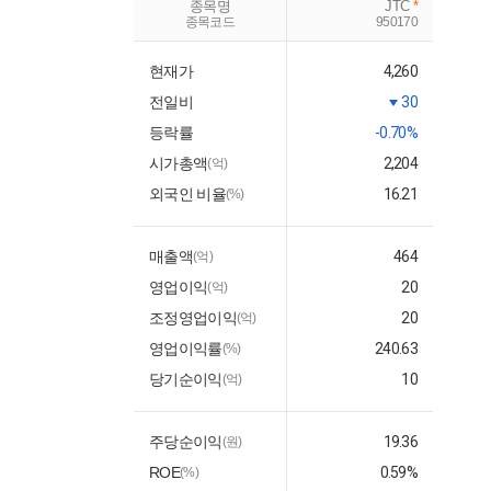
종목명
JTC
*
종목코드
950170
현재가
4,260
전일비
30
등락률
-0.70%
시가총액
2,204
(억)
외국인 비율
16.21
(%)
매출액
464
(억)
영업이익
20
(억)
조정영업이익
20
(억)
영업이익률
240.63
(%)
당기순이익
10
(억)
주당순이익
19.36
(원)
ROE
0.59%
(%)