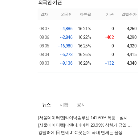
외국인·기관
일자
외국인
지분율
기관
일별주가
08.07
--4,886
16.21%
0
4,260
08.06
--2,846
16.22%
+402
4,290
08.05
--16,980
16.25%
0
4,320
08.04
--5,273
16.26%
0
4,415
08.03
--9,136
16.28%
--132
4,340
뉴스
시황
공시
[서울데이터랩]싸이닉솔루션 141.60% 폭등…실시간 상승률 1위
[서울데이터랩]디앤디파마텍 29.99% 상한가 금일 증시 상승률 1위로 마감
강달러에 日 면세 JTC 웃는데 국내 면세는 울상