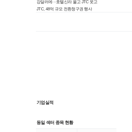
강달러에···호텔신라 울고 JTC 웃고
JTC, 48억 규모 전환청구권 행사
기업실적
동일 섹터 종목 현황