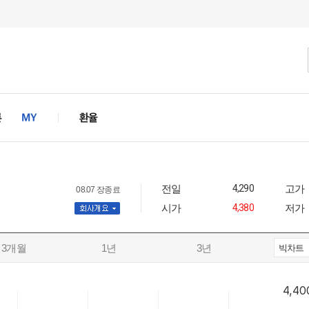
전일
4,290
고가
08.07 장종료
시가
4,380
저가
사개요
3개월
1년
3년
빅차트