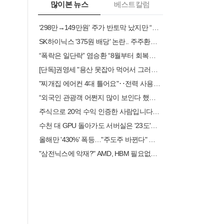
많이본 뉴스
베스트칼럼
‘298만→149만원’ 주가 반토막 났지만 “믿는 건 반도체”…개미들 폭풍 매수 [투자360]
SK하이닉스 '375원 배당' 논란.. 주주환원 기대 꺾였나
“폭락은 일단락” 염승환 “8월부터 회복장…삼전 고점 한참 남았다”
[단독]권영세 "용산 못잡아 먹어서 그러나"...내일 어린이정원서 성명 발표
"찌개집 에어컨 4대 틀어요"‥전력 사용량 신기록 세우나?
“외국인 관광객 어쩐지 많이 보인다 했더니…”여행수지, 69분기만에 흑자 달성
주식으로 20억 수익 인증한 사람입니다…순식간에 싹
수천 대 GPU 돌아가도 서버실은 '23도'‥AI 데이터센터를 식혀라!
올해만 '430%' 폭등…"주도주 바뀐다" 개미들 몰려간 곳
"삼전닉스에 악재?" AMD, HBM 필요없는 AI칩 품었다