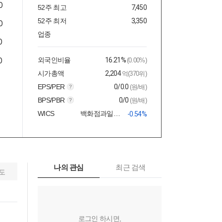
52주 최고
7,450
52주 최저
3,350
업종
외국인비율
16.21%
(0.00%)
시가총액
2,204
억(370위)
EPS/PER
0/0.0
(원/배)
BPS/PBR
0/0
(원/배)
WICS
백화점과일반상점
-0.54%
나의 관심
최근 검색
도
로그인 하시면,