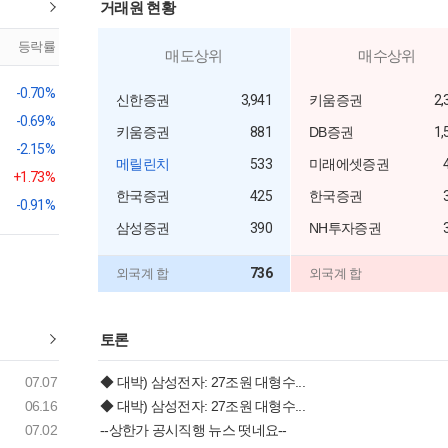
거래원 현황
등락률
매도상위
매수상위
-0.70%
신한증권
3,941
키움증권
2,
-0.69%
키움증권
881
DB증권
1,
-2.15%
메릴린치
533
미래에셋증권
+1.73%
한국증권
425
한국증권
-0.91%
삼성증권
390
NH투자증권
736
외국계 합
외국계 합
토론
07.07
◆ 대박) 삼성전자: 27조원 대형수...
06.16
◆ 대박) 삼성전자: 27조원 대형수...
07.02
--상한가 공시직행 뉴스 떳네요--