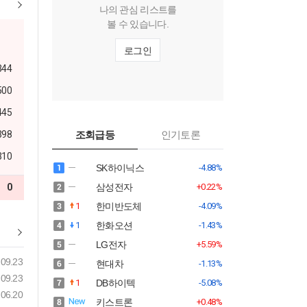
나의 관심 리스트를
볼 수 있습니다.
로그인
344
500
445
398
조회급등
인기토론
310
SK하이닉스
-4.88%
0
삼성전자
+0.22%
1
한미반도체
-4.09%
1
한화오션
-1.43%
LG전자
+5.59%
09.23
현대차
-1.13%
09.23
1
DB하이텍
-5.08%
06.20
키스트론
+0.48%