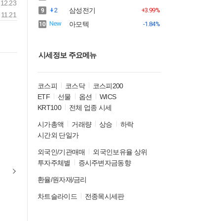
12.23
2
삼성전기
+3.99%
11.21
아모텍
-1.84%
시세정보 주요메뉴
코스피
코스닥
코스피200
ETF
선물
옵션
WICS
KRT100
전체 업종 시세
시가총액
거래량
상승
하락
시간외 단일가
외국인/기관매매
외국인보유율 상위
투자주체별
증시주변자금동향
환율/원자재/금리
차트슬라이드
전종목시세판