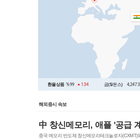
두바이유 선물
76.99
환율상품
1.34
금($/온스)
4,247.37
169.70
해외증시 속보
중국 메모리 반도체 창신메모리테크놀로지(CXMT)와