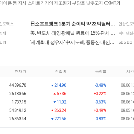
아이폰 등 자사 스마트기기의 제조원가 부담을 낮추고자 CXMT와
日소프트뱅크 1분기 순이익 약 22억달러…인텔 투자가 실적 뒷받침
인포맥스
연합인포
美, 반도체·태양광패널 원료에 15% 관세 만지작… 韓기업들 긴장
경제
파이낸셜
'세계최대 정유사' 中시노펙, 중동산 대신 러 원유
일리
SBS Biz
현재가
전일비
등락률
시간
44,396.70
214.90
-0.48%
08.06 1
26,183.66
57.36
+0.22%
08.06 1
1,737.15
11.02
-0.63%
08.06 1
54,349.12
263.24
+0.49%
08.05 1
26,363.44
221.55
-0.83%
08.05 1