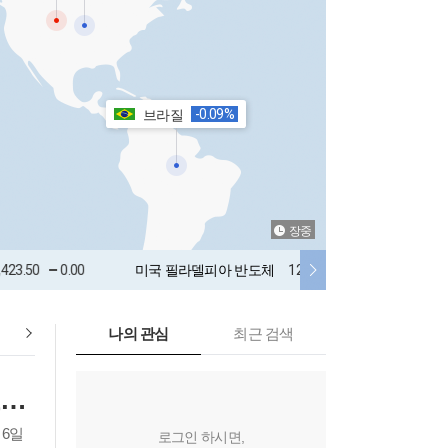
-0.09%
브라질
장중
.00
미국 필라델피아 반도체
12,008.88
170.38
WTI 원유 
나의 관심
최근 검색
中 창신메모리, 애플 '공급 계약' 무산…"삼전닉스보다 높은 가격 요구"
 6일
로그인 하시면,