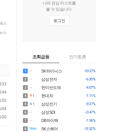
나의 관심 리스트를
볼 수 있습니다.
로그인
맥스
뉴스
조회급등
인기토론
SK하이닉스
-10.37%
삼성전자
-6.30%
3:33
한미반도체
-4.07%
2:44
1
현대차
-1.11%
6:50
1
삼성전기
-9.37%
6:04
삼성SDI
-0.47%
6:00
DB하이텍
-1.56%
SK스퀘어
-13.32%