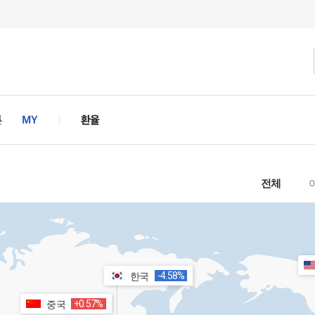
전체
-4.58%
한국
+0.57%
중국