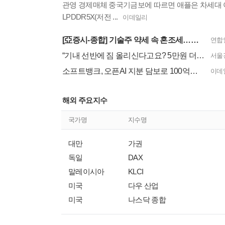
관영 경제매체 중국기금보에 따르면 애플은 차세대 
LPDDR5X(저전 ...
이데일리
[亞증시-종합] 기술주 약세 속 혼조세…中↑대만·홍콩↓
연합
“기내 선반에 짐 올리신다고요? 5만원 더 내세요”…호주 항공사 정책에 ‘깜짝’
서울
소프트뱅크, 오픈AI 지분 담보로 100억달러 대출
이데
해외 주요지수
국가명
지수명
대만
가권
독일
DAX
말레이시아
KLCI
미국
다우 산업
미국
나스닥 종합