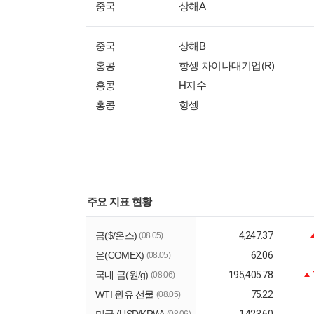
중국
상해A
중국
상해B
홍콩
항셍 차이나대기업(R)
홍콩
H지수
홍콩
항셍
주요 지표 현황
금($/온스)
4,247.37
(08.05)
은(COMEX)
62.06
(08.05)
국내 금(원/g)
195,405.78
(08.06)
WTI 원유 선물
75.22
(08.05)