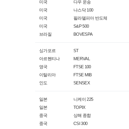
미국
다우 운송
미국
나스닥 100
미국
필라델피아 반도체
미국
S&P 500
브라질
BOVESPA
싱가포르
ST
아르헨티나
MERVAL
영국
FTSE 100
이탈리아
FTSE MIB
인도
SENSEX
일본
니케이 225
일본
TOPIX
중국
상해 종합
중국
CSI 300