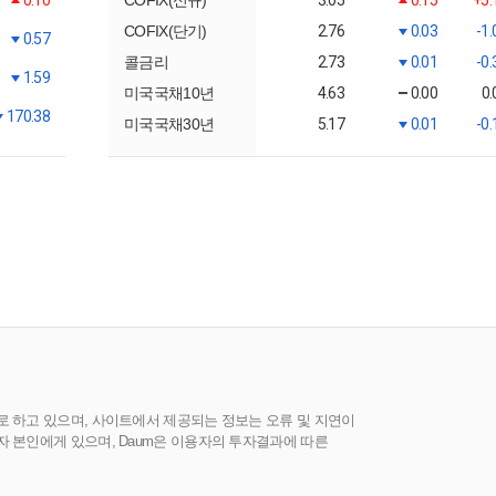
0.10
COFIX(신규)
3.05
0.15
+5
COFIX(단기)
2.76
0.03
-1
0.57
콜금리
2.73
0.01
-0
1.59
미국국채10년
4.63
0.00
0
170.38
미국국채30년
5.17
0.01
-0
로 하고 있으며, 사이트에서 제공되는 정보는 오류 및 지연이
 본인에게 있으며, Daum은 이용자의 투자결과에 따른