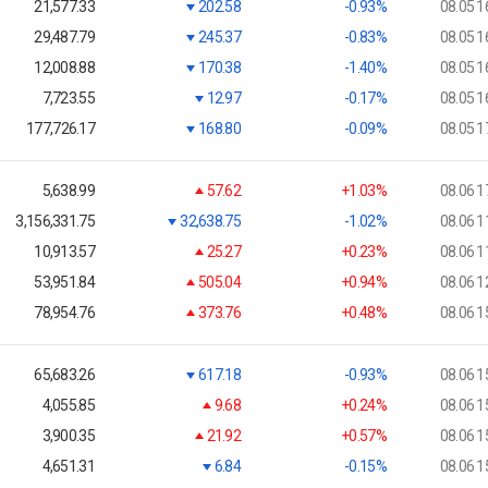
21,577.33
202.58
-0.93%
08.05 1
29,487.79
245.37
-0.83%
08.05 1
12,008.88
170.38
-1.40%
08.05 1
7,723.55
12.97
-0.17%
08.05 1
177,726.17
168.80
-0.09%
08.05 1
5,638.99
57.62
+1.03%
08.06 1
3,156,331.75
32,638.75
-1.02%
08.06 1
10,913.57
25.27
+0.23%
08.06 1
53,951.84
505.04
+0.94%
08.06 1
78,954.76
373.76
+0.48%
08.06 1
65,683.26
617.18
-0.93%
08.06 1
4,055.85
9.68
+0.24%
08.06 1
3,900.35
21.92
+0.57%
08.06 1
4,651.31
6.84
-0.15%
08.06 1