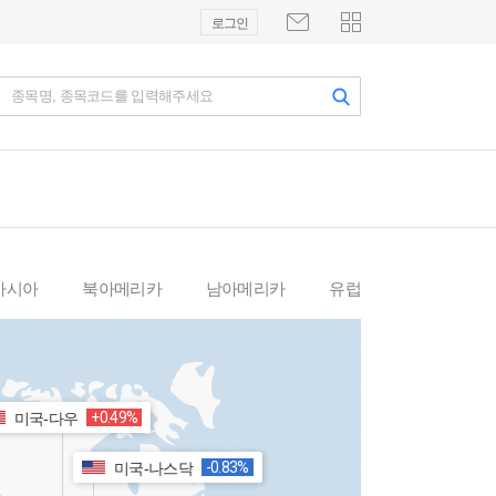
로그인
종목명, 종목코드를 입력해주세요
아시아
북아메리카
남아메리카
유럽
+0.49%
미국-다우
-0.83%
미국-나스닥