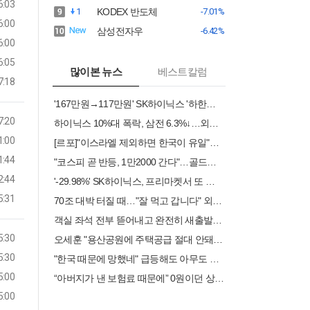
6:03
1
KODEX 반도체
-7.01%
6:00
삼성전자우
-6.42%
6:00
6:05
많이본 뉴스
베스트칼럼
7:18
'167만원→117만원' SK하이닉스 '하한가' 충격…프리마켓 시초가 논란
7:20
하이닉스 10%대 폭락, 삼전 6.3%↓…외인·기관 팔았다(종합)
1:00
[르포]"이스라엘 제외하면 한국이 유일"…인천공항, '224조' 항공 MRO 거점 도약
1:44
"코스피 곧 반등, 1만2000 간다"…골드만삭스가 집어준 업종은?
2:44
'-29.98%' SK하이닉스, 프리마켓서 또 하한가 소동…왜?
5:31
70조 대박 터질 때…"잘 먹고 갑니다" 외국인 역대급 탈출 러시
객실 좌석 전부 뜯어내고 완전히 새출발···인천공항서 국내 첫 ‘개조 항공기’ 11월 출고
5:30
오세훈 "용산공원에 주택공급 절대 안돼…후대에 물려줄 책임"
5:30
"한국 때문에 망했네" 급등해도 아무도 안 산다…코스피 따라 출렁이는 日증시
5:00
“아버지가 낸 보험료 때문에” 0원이던 상속세가 6000만원 됐다[헤럴딥_이세상]
5:00