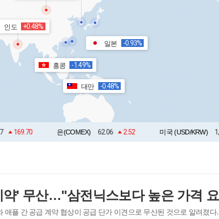
+0.48%
인도
-0.93%
일본
-1.49%
홍콩
-0.48%
대만
은(COMEX)
62.06
2.52
미국 (USD/KRW)
1,423.50
0
 애플 간 공급 계약 협상이 공급 단가 이견으로 무산된 것으로 알려졌다.