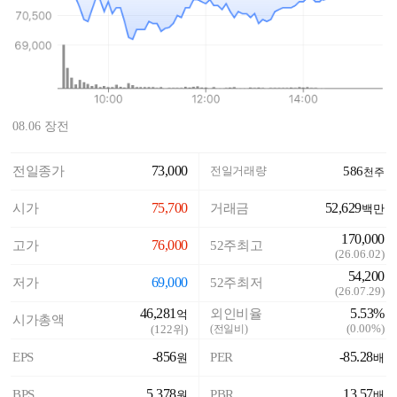
08.06 장전
73,000
전일종가
전일거래량
586
천주
75,700
52,629
시가
거래금
백만
170,000
76,000
고가
52주최고
(
26.06.02
)
54,200
69,000
저가
52주최저
(
26.07.29
)
46,281
5.53%
외인비율
억
시가총액
(
0.00%
)
(
122
위)
(전일비)
-856
-85.28
EPS
PER
원
배
5,378
13.57
BPS
PBR
원
배