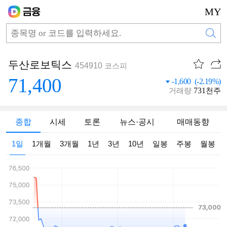
MY
두산로보틱스
454910
코스피
71,400
-1,600 (-2.19%)
731
거래량
천주
종합
시세
토론
뉴스·공시
매매동향
1일
1개월
3개월
1년
3년
10년
일봉
주봉
월봉