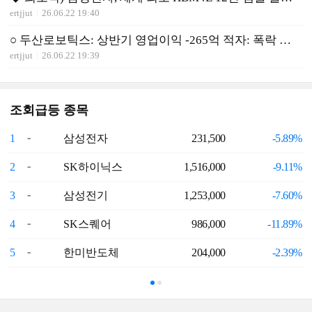
ertjjut
26.06.22 19:40
○ 두산로보틱스: 상반기 영업이익 -265억 적자: 폭락 불가피
ertjjut
26.06.22 19:39
조회급등 종목
1
삼성전자
231,500
-5.89%
6
2
SK하이닉스
1,516,000
-9.11%
7
3
삼성전기
1,253,000
-7.60%
8
4
SK스퀘어
986,000
-11.89%
9
5
한미반도체
204,000
-2.39%
1