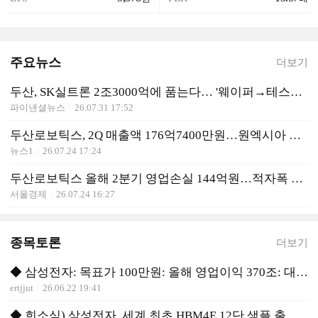
주요뉴스
더보기
두산, SK실트론 2조3000억에 품는다… '웨이퍼→테스트' 반도체 수직계열화 완성
파이낸셜뉴스
26.07.31 17:52
두산로보틱스, 2Q 매출액 176억7400만원…원엑시아 인수 효과(종합)
뉴스1
26.07.24 17:24
두산로보틱스 올해 2분기 영업손실 144억원…적자폭 축소
서울경제
26.07.24 16:27
종목토론
더보기
◆ 삼성전자: 목표가 100만원: 올해 영업이익 370조: 대박!
ertjjut
26.06.22 19:41
◆ 희소식) 삼성전자, 세계 최초 HBM4E 12단 샘플 출하: 200% 폭등 호재