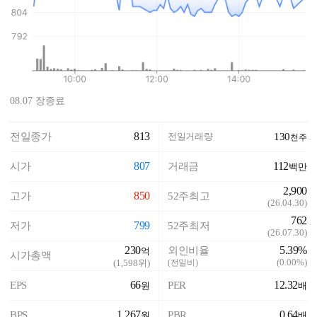
08.07 장종료
813
전일종가
전일거래량
130
천주
807
112
시가
거래금
백만
2,900
850
고가
52주최고
(
26.04.30
)
762
799
저가
52주최저
(
26.07.30
)
230
5.39%
외인비율
억
시가총액
(
0.00%
)
(
1,598
위)
(전일비)
66
12.32
EPS
PER
원
배
1,267
0.64
BPS
PBR
원
배