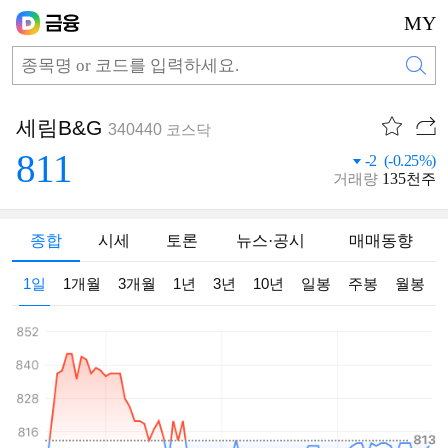
MY
세림B&G
340440
코스닥
811
-2 (-0.25%)
135
거래량
천주
종합
시세
토론
뉴스·공시
매매동향
1일
1개월
3개월
1년
3년
10년
일봉
주봉
월봉