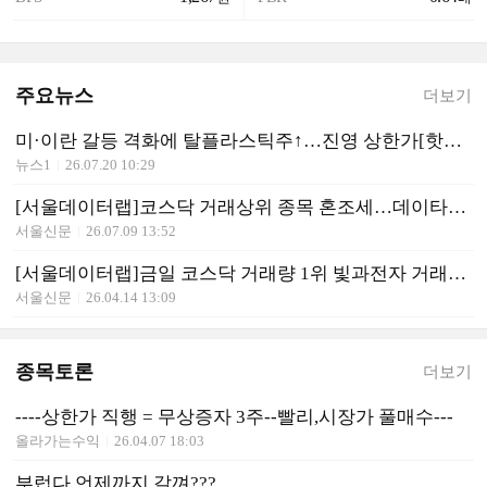
주요뉴스
더보기
미·이란 갈등 격화에 탈플라스틱주↑…진영 상한가[핫종목]
뉴스1
26.07.20 10:29
[서울데이터랩]코스닥 거래상위 종목 혼조세…데이타솔루션 상한가·랩지노믹스 급등
서울신문
26.07.09 13:52
[서울데이터랩]금일 코스닥 거래량 1위 빛과전자 거래대금 2212억 돌파
서울신문
26.04.14 13:09
종목토론
더보기
----상한가 직행 = 무상증자 3주--빨리,시장가 풀매수---
올라가는수익
26.04.07 18:03
부럽다.언제까지 갈껴???