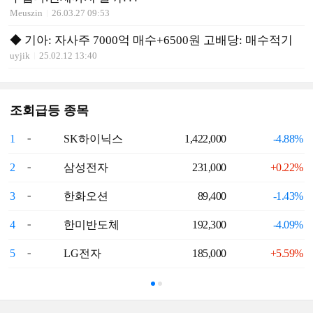
Meuszin
26.03.27 09:53
◆ 기아: 자사주 7000억 매수+6500원 고배당: 매수적기
uyjik
25.02.12 13:40
조회급등 종목
1
SK하이닉스
1,422,000
-4.88%
6
2
삼성전자
231,000
+0.22%
7
3
한화오션
89,400
-1.43%
8
4
한미반도체
192,300
-4.09%
9
5
LG전자
185,000
+5.59%
1