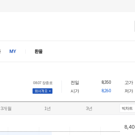
전일
8,350
고가
08.07 장종료
시가
8,260
저가
사개요
3개월
1년
3년
빅차트