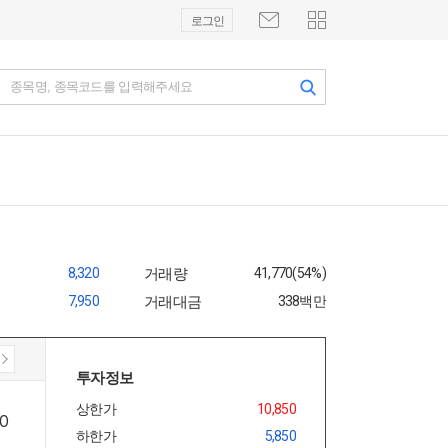
로그인
종목명, 종목코드를 입력해주세요
8,320
거래량
41,770(54%)
7,950
거래대금
338백만
투자정보
상한가
10,850
하한가
5,850