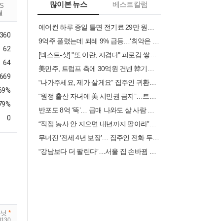
많이본 뉴스
베스트칼럼
RS
결
에어컨 하루 종일 틀면 전기료 29만 원…450kWh 넘으면 '요금 폭탄'
360
9억주 풀렸는데 되레 9% 급등…'최악은 지났다'는 스페이스X 투자자들
62
[넥스트-샷] "또 이란, 지겹다" 피로감 쌓인 증시, 호르무즈 재점화에 약세
64
美민주, 트럼프 측에 30억원 건넨 韓기업 정조준…"잠재적 뇌물"
.669
“나가주세요, 제가 살게요” 집주인 귀환에 ‘퇴거 공포’ [부동산360]
.69%
“원정 출산 자녀에 美 시민권 금지”…트럼프, 행정명령 서명
.79%
반포도 8억 ‘뚝’… 급매 나와도 살 사람 없어 [안다솜의 家봄]
0
“직접 농사 안 지으면 내년까지 팔아라”… 양도세 중과에 떨고 있는 6070
무너진 ‘전세 4년 보장’… 집주인 전화 두려운 세입자
“강남보다 더 팔린다”…서울 집 손바뀜 가장 많은 곳 ‘은평·중랑’
루닛
*
8130