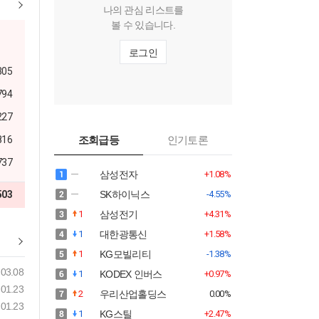
나의 관심 리스트를
볼 수 있습니다.
로그인
305
794
227
816
조회급등
인기토론
737
삼성전자
+1.08%
503
SK하이닉스
-4.55%
1
삼성전기
+4.31%
1
대한광통신
+1.58%
1
KG모빌리티
-1.38%
03.08
1
KODEX 인버스
+0.97%
01.23
2
우리산업홀딩스
0.00%
01.23
1
KG스틸
+2.47%