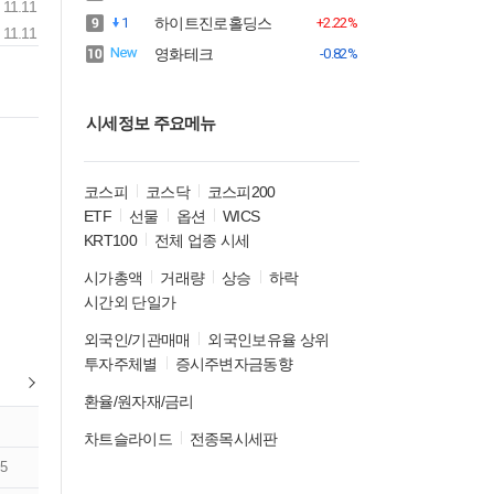
11.11
1
하이트진로홀딩스
+2.22%
11.11
영화테크
-0.82%
시세정보 주요메뉴
코스피
코스닥
코스피200
ETF
선물
옵션
WICS
KRT100
전체 업종 시세
시가총액
거래량
상승
하락
시간외 단일가
외국인/기관매매
외국인보유율 상위
투자주체별
증시주변자금동향
환율/원자재/금리
차트슬라이드
전종목시세판
5