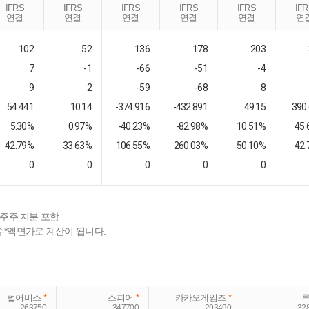
IFRS
IFRS
IFRS
IFRS
IFRS
IF
연결
연결
연결
연결
연결
연
102
52
136
178
203
7
-1
-66
-51
-4
9
2
-59
-68
8
54.441
10.14
-374.916
-432.891
49.15
390
5.30%
0.97%
-40.23%
-82.98%
10.51%
45
42.79%
33.63%
106.55%
260.03%
50.10%
42
0
0
0
0
0
배주주 지분 포함
수*액면가로 계산이 됩니다.
펄어비스
*
스피어
*
카카오게임즈
*
263750
347700
293490
32