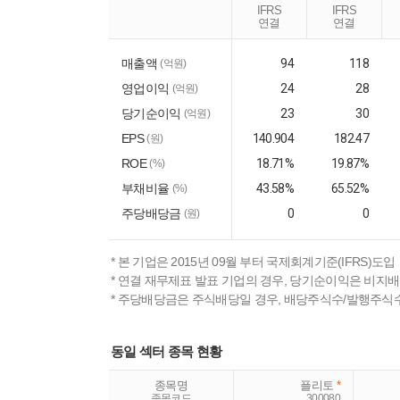
IFRS
IFRS
연결
연결
매출액
94
118
(억원)
영업이익
24
28
(억원)
당기순이익
23
30
(억원)
EPS
140.904
182.47
(원)
ROE
18.71%
19.87%
(%)
부채비율
43.58%
65.52%
(%)
주당배당금
0
0
(원)
* 본 기업은 2015년 09월 부터 국제회계기준(IFRS)도입
* 연결 재무제표 발표 기업의 경우, 당기순이익은 비지
* 주당배당금은 주식배당일 경우, 배당주식수/발행주식
동일 섹터 종목 현황
종목명
플리토
*
종목코드
300080