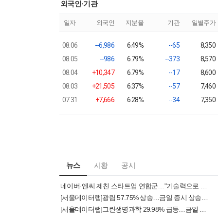
외국인·기관
일자
외국인
지분율
기관
일별주가
08.06
--6,986
6.49%
--65
8,350
08.05
--986
6.79%
--373
8,570
08.04
+10,347
6.79%
--17
8,600
08.03
+21,505
6.37%
--57
7,460
07.31
+7,666
6.28%
--34
7,350
뉴스
시황
공시
네이버·엔씨 제친 스타트업 연합군…"기술력으로 정면 돌파했다"
[서울데이터랩]광림 57.75% 상승…금일 증시 상승률 1위로 마감
[서울데이터랩]그린생명과학 29.98% 급등…금일 증시 상승률 1위로 마감