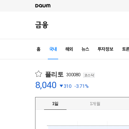
플리토
300080
코스닥
8,040
310
-3.71%
1일
1개월