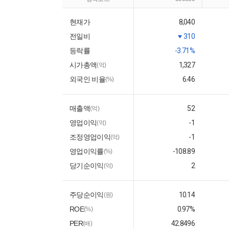
현재가
8,040
전일비
310
등락률
-3.71%
시가총액
1,327
(억)
외국인 비율
6.46
(%)
매출액
52
(억)
영업이익
-1
(억)
조정영업이익
-1
(억)
영업이익률
-108.89
(%)
당기순이익
2
(억)
주당순이익
10.14
(원)
ROE
0.97%
(%)
PER
42.8496
(배)