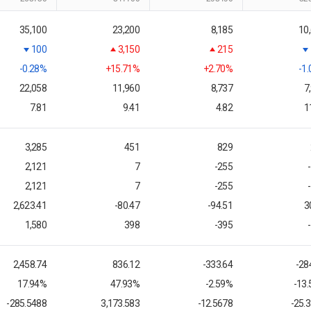
35,100
23,200
8,185
10
100
3,150
215
-0.28%
+15.71%
+2.70%
-1
22,058
11,960
8,737
7
7.81
9.41
4.82
1
3,285
451
829
2,121
7
-255
2,121
7
-255
2,623.41
-80.47
-94.51
3
1,580
398
-395
2,458.74
836.12
-333.64
-28
17.94%
47.93%
-2.59%
-13
-285.5488
3,173.583
-12.5678
-25.