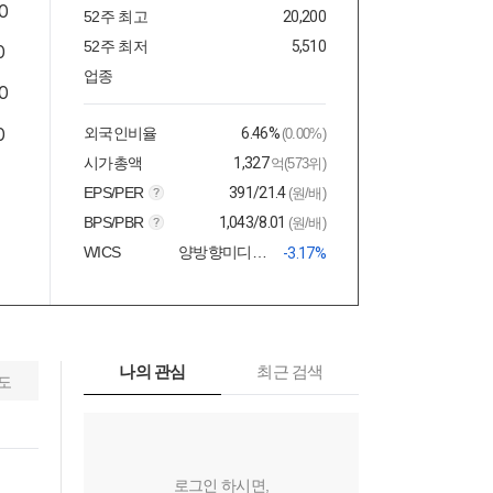
52주 최고
20,200
52주 최저
5,510
업종
외국인비율
6.46%
(0.00%)
시가총액
1,327
억(573위)
EPS/PER
391/21.4
(원/배)
BPS/PBR
1,043/8.01
(원/배)
WICS
양방향미디어와서비스
-3.17%
나의 관심
최근 검색
도
로그인 하시면,