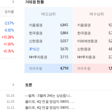
거래원 현황
등락률
매도상위
매수상위
-2.57%
키움증권
6,845
키움증권
9,
-0.35%
한국증권
5,884
한국증권
5,
+15.28%
신한증권
5,037
미래에셋증권
5,
+1.50%
JP모간
3,670
신한증권
4,
+5.76%
NH투자증권
3,115
NH투자증권
2,
4,710
1,
외국계 합
외국계 합
토론
01.16
---필독 - 3월에 2배는 상승합니...
11.25
플리토, 4Q 연결 영업익 590억…...
11.11
플리토, 4Q 연결 영업익 590억…...