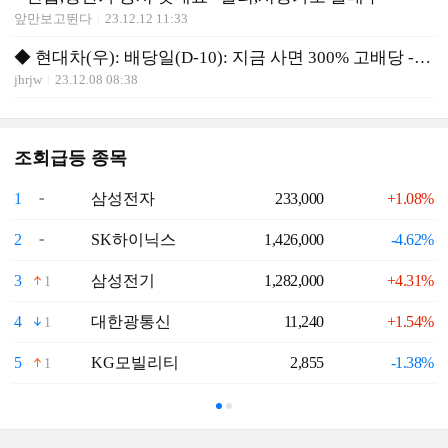
앞만보고뛴다
23.12.12 11:33
◆ 현대차(우): 배당일(D-10): 지금 사면 300% 고배당 ->선매수
jhrjw
23.12.08 08:38
조회급등 종목
1
삼성전자
233,000
+1.08%
6
2
SK하이닉스
1,426,000
-4.62%
7
3
삼성전기
1,282,000
+4.31%
8
1
4
대한광통신
11,240
+1.54%
9
1
5
KG모빌리티
2,855
-1.38%
1
1