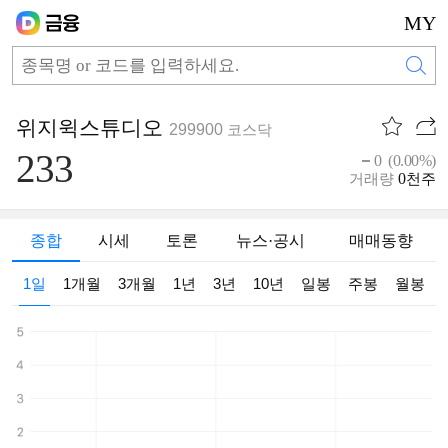
MY
위지윅스튜디오
299900
코스닥
233
0 (0.00%)
0
거래량
천주
종합
시세
토론
뉴스·공시
매매동향
1일
1개월
3개월
1년
3년
10년
일봉
주봉
월봉