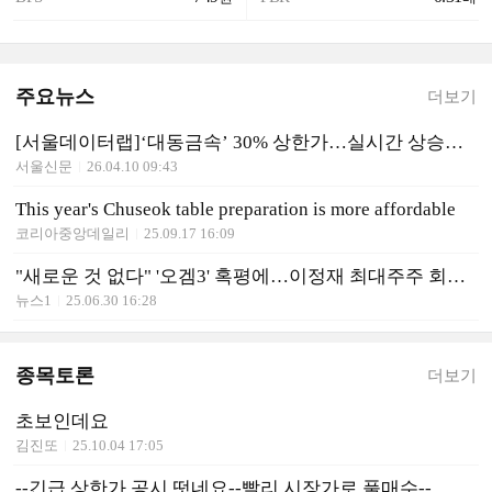
주요뉴스
더보기
[서울데이터랩]‘대동금속’ 30% 상한가…실시간 상승률 1위
서울신문
26.04.10 09:43
This year's Chuseok table preparation is more affordable
코리아중앙데일리
25.09.17 16:09
"새로운 것 없다" '오겜3' 혹평에…이정재 최대주주 회사 급락[핫종목]
뉴스1
25.06.30 16:28
종목토론
더보기
초보인데요
김진또
25.10.04 17:05
--긴급,상한가 공시 떳네요--빨리,시장가로 풀매수--