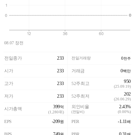
08.07 장전
233
전일종가
전일거래량
0
천주
233
0
시가
거래금
백만
950
233
고가
52주최고
(
25.09.19
)
202
233
저가
52주최저
(
26.06.29
)
399
2.43%
외인비율
억
시가총액
(
0.00%
)
(
1,280
위)
(전일비)
-209
-1.11
EPS
PER
원
배
749
0.31
BPS
PBR
원
배