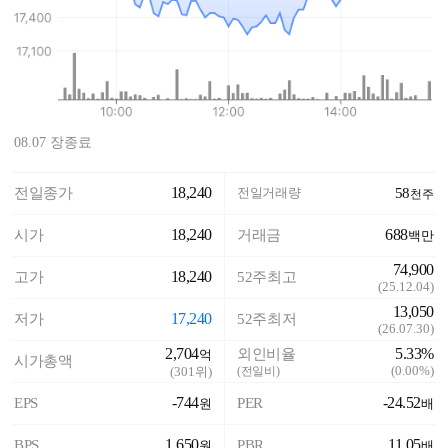
08.07 장종료
18,240
전일종가
전일거래량
58
천주
18,240
688
시가
거래금
백만
74,900
18,240
고가
52주최고
(
25.12.04
)
13,050
17,240
저가
52주최저
(
26.07.30
)
2,704
5.33%
외인비율
억
시가총액
(
0.00%
)
(
301
위)
(전일비)
-744
-24.52
EPS
PER
원
배
1,650
11.05
BPS
PBR
원
배