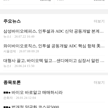
주요뉴스
더보기
삼성바이오에피스, 인투셀과 ADC 신약 공동개발 본계약 체결
뉴스1
26.07.22 16:49
와이바이오로직스, 인투셀 공동개발 ADC 핵심 항체 美 특허 확보
서울경제
26.07.08 09:28
대형사 끌고, 바이오텍 밀고…샌디에이고 심장서 알린 K-바이오[바이오 USA]
뉴스1
26.06.24 15:50
종목토론
더보기
■■● 바이오 바로알고 매매하시라
손화자
26.01.24 12:04
■■● 법개정 양극화 코스피5000