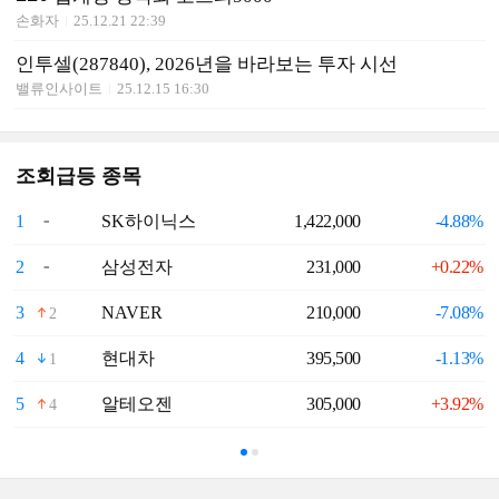
손화자
25.12.21 22:39
인투셀(287840), 2026년을 바라보는 투자 시선
밸류인사이트
25.12.15 16:30
조회급등 종목
1
SK하이닉스
1,422,000
-4.88%
6
2
삼성전자
231,000
+0.22%
7
3
NAVER
210,000
-7.08%
8
2
4
현대차
395,500
-1.13%
9
1
5
알테오젠
305,000
+3.92%
1
4