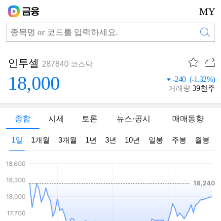
MY
인투셀
287840
코스닥
18,000
-240 (-1.32%)
39
거래량
천주
종합
시세
토론
뉴스·공시
매매동향
1일
1개월
3개월
1년
3년
10년
일봉
주봉
월봉