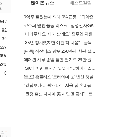
많이본 뉴스
베스트칼럼
RS
결
9억주 풀렸는데 되레 9% 급등…'최악은 지났다'는 스페이스X 투자자들
,647
코스피 덮친 중동 리스크.. 삼성전자·SK하이닉스 약세 확대
82
“나가주세요, 제가 살게요” 집주인 귀환에 ‘퇴거 공포’ [부동산360]
39
"35년 장사했지만 이런 적 처음"…골목식당 사장님들 '쇼크'
.559
[단독] 삼전닉스 광주 250만평 ‘한판 설계’…평택식 캠퍼스 들어선다
.08%
에어컨 하루 종일 틀면 전기료 29만 원…450kWh 넘으면 '요금 폭탄'
52%
"SK에 이런 효자가 있었네"…하이닉스만 보다가 놓친 2분기 깜짝 실적 1위
0
[르포] 홈플러스 '트레이더 조' 변신 첫날…입고율 30%에 진열대 '텅'
“강남보다 더 팔린다”…서울 집 손바뀜 가장 많은 곳 ‘은평·중랑’
“원정 출산 자녀에 美 시민권 금지”…트럼프, 행정명령 서명
닉스
*
9030