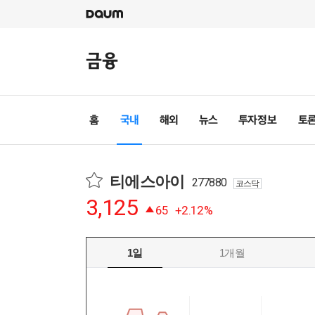
티에스아이
277880
코스닥
3,125
65
+2.12%
1일
1개월