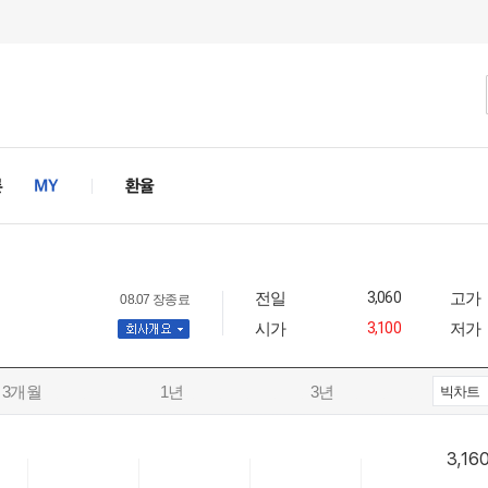
전일
3,060
고가
08.07 장종료
시가
3,100
저가
사개요
3개월
1년
3년
빅차트