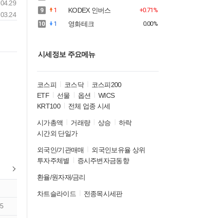
04.29
1
KODEX 인버스
+0.71%
03.24
1
영화테크
0.00%
시세정보 주요메뉴
코스피
코스닥
코스피200
ETF
선물
옵션
WICS
KRT100
전체 업종 시세
시가총액
거래량
상승
하락
시간외 단일가
외국인/기관매매
외국인보유율 상위
투자주체별
증시주변자금동향
환율/원자재/금리
차트슬라이드
전종목시세판
5