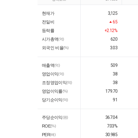
현재가
3,125
전일비
65
등락률
+2.12%
시가총액
620
(억)
외국인 비율
3.03
(%)
매출액
509
(억)
영업이익
38
(억)
조정영업이익
38
(억)
영업이익률
179.70
(%)
당기순이익
91
(억)
주당순이익
367.04
(원)
ROE
7.03%
(%)
PER
30.985
(배)