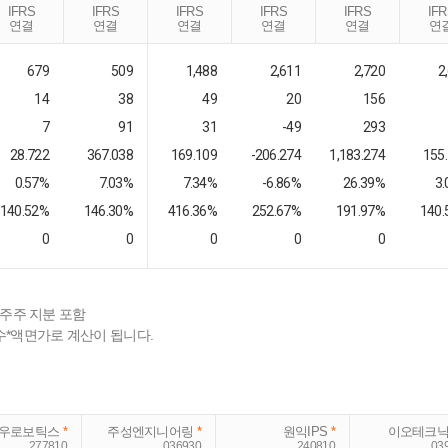
IFRS
IFRS
IFRS
IFRS
IFRS
IF
연결
연결
연결
연결
연결
연
679
509
1,488
2,611
2,720
2
14
38
49
20
156
7
91
31
-49
293
28.722
367.038
169.109
-206.274
1,183.274
155
0.57%
7.03%
7.34%
-6.86%
26.39%
3
140.52%
146.30%
416.36%
252.67%
191.97%
140.
0
0
0
0
0
배주주 지분 포함
수*액면가로 계산이 됩니다.
우로보틱스
*
주성엔지니어링
*
원익IPS
*
이오테크
277810
036930
240810
03