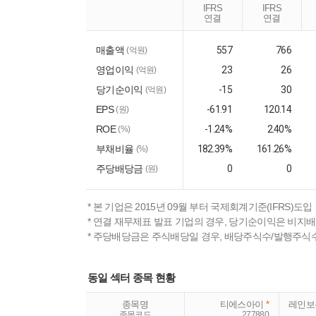
IFRS
IFRS
연결
연결
매출액
557
766
(억원)
영업이익
23
26
(억원)
당기순이익
-15
30
(억원)
EPS
-61.91
120.14
(원)
ROE
-1.24%
2.40%
(%)
부채비율
182.39%
161.26%
(%)
주당배당금
0
0
(원)
* 본 기업은 2015년 09월 부터 국제회계기준(IFRS)도입
* 연결 재무제표 발표 기업의 경우, 당기순이익은 비지
* 주당배당금은 주식배당일 경우, 배당주식수/발행주식
동일 섹터 종목 현황
종목명
티에스아이
*
레인보
종목코드
277880