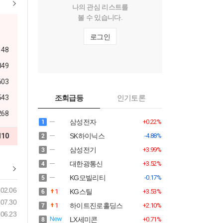
나의 관심 리스트를
볼 수 있습니다.
로그인
148
849
603
543
조회급등
인기토론
268
삼성전자
+0.22%
110
SK하이닉스
-4.88%
삼성전기
+3.99%
대한광통신
+3.52%
KG모빌리티
-0.17%
02.06
1
KG스틸
+3.53%
07.30
1
하이트진로홀딩스
+2.10%
06.23
LX세미콘
+0.71%