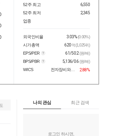
52주 최고
6,550
52주 최저
2,345
업종
외국인비율
3.03%
(0.00%)
시가총액
620
억(1,025위)
EPS/PER
61/50.2
(원/배)
BPS/PBR
5,136/0.6
(원/배)
WICS
전자장비와기기
2.88%
나의 관심
최근 검색
도
로그인 하시면,