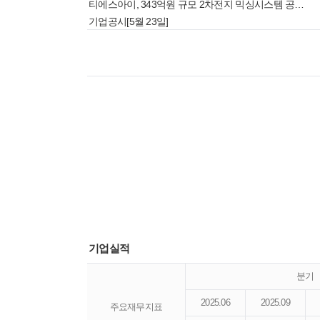
티에스아이, 343억원 규모 2차전지 믹싱시스템 공급계약
기업공시[5월 23일]
기업실적
분기
2025.06
2025.09
주요재무지표