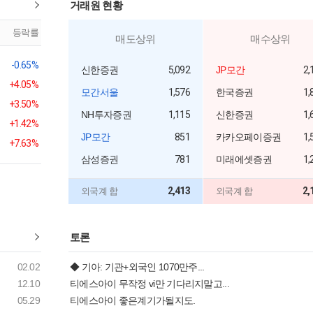
거래원 현황
등락률
매도상위
매수상위
-0.65%
신한증권
5,092
JP모간
2,
+4.05%
모간서울
1,576
한국증권
1,
+3.50%
NH투자증권
1,115
신한증권
1,
+1.42%
JP모간
851
카카오페이증권
1,
+7.63%
삼성증권
781
미래에셋증권
1,
2,413
2,
외국계 합
외국계 합
토론
02.02
◆ 기아: 기관+외국인 1070만주...
12.10
티에스아이 무작정 vi만 기다리지말고...
05.29
티에스아이 좋은계기가될지도.