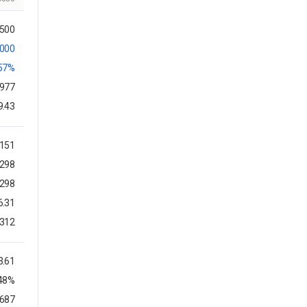
,500
,000
.57%
,977
9.43
,151
298
298
6.31
312
3.61
.48%
5687