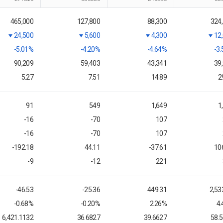
465,000
127,800
88,300
324
24,500
5,600
4,300
12
-5.01%
-4.20%
-4.64%
-3
90,209
59,403
43,341
39
5.27
7.51
14.89
2
91
549
1,649
1
-16
-70
107
-16
-70
107
-192.18
44.11
-37.61
10
-9
-12
221
-46.53
-25.36
449.31
2,53
-0.68%
-0.20%
2.26%
4
6,421.1132
36.6827
39.6627
58.