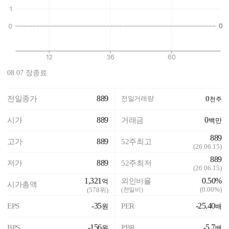
08.07 장종료
889
전일종가
전일거래량
0
천주
889
0
시가
거래금
백만
889
889
고가
52주최고
(
26.06.15
)
889
889
저가
52주최저
(
26.06.15
)
1,321
0.50%
외인비율
억
시가총액
(
0.00%
)
(
578
위)
(전일비)
-35
-25.40
EPS
PER
원
배
-156
-5.7
BPS
PBR
원
배