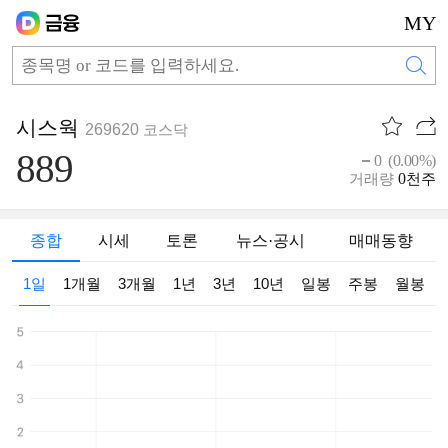
MY
시스웍
269620
코스닥
889
0 (0.00%)
0
거래량
천주
종합
시세
토론
뉴스·공시
매매동향
1일
1개월
3개월
1년
3년
10년
일봉
주봉
월봉