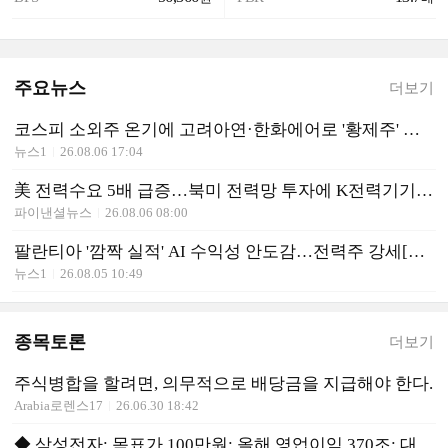
주요뉴스
더보기
코스피 소외주 온기에 고려아연·한화에어로 '황제주' 탈환
뉴스1
26.08.06 17:04
美 전력수요 5배 급증…북미 전력망 투자에 K전력기기 '반사이익'
파이낸셜뉴스
26.08.06 08:00
팔란티아 '깜짝 실적' AI 수익성 안도감…전력주 강세[핫종목]
뉴스1
26.08.05 10:49
종목토론
더보기
주식병합을 할려면, 의무적으로 배당금을 지급해야 한다.
Arabia로렌스17
26.06.30 18:42
◆ 삼성전자: 목표가 100만원: 올해 영업이익 370조: 대박!