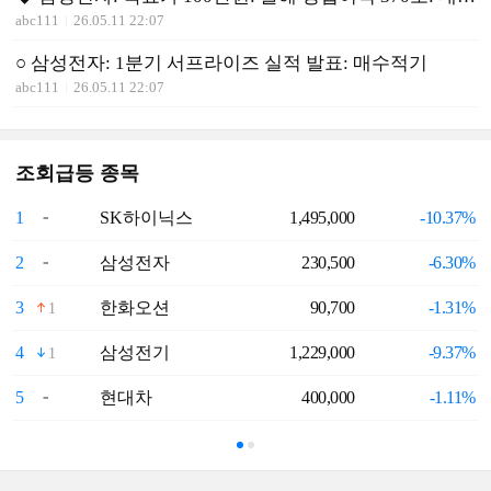
abc111
26.05.11 22:07
○ 삼성전자: 1분기 서프라이즈 실적 발표: 매수적기
abc111
26.05.11 22:07
조회급등 종목
1
SK하이닉스
1,495,000
-10.37%
6
2
삼성전자
230,500
-6.30%
7
3
한화오션
90,700
-1.31%
8
1
4
삼성전기
1,229,000
-9.37%
9
1
5
현대차
400,000
-1.11%
1