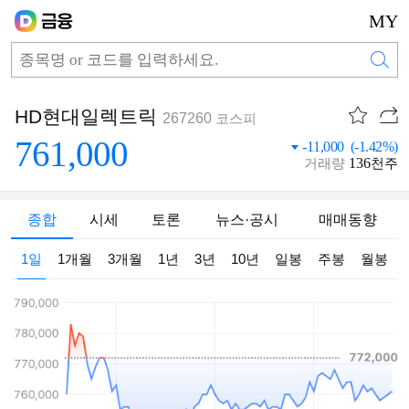
MY
HD현대일렉트릭
267260
코스피
761,000
-11,000 (-1.42%)
136
거래량
천주
종합
시세
토론
뉴스·공시
매매동향
1일
1개월
3개월
1년
3년
10년
일봉
주봉
월봉