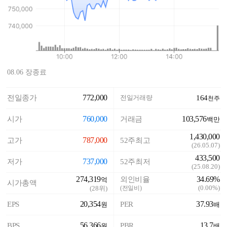
08.06 장종료
772,000
전일종가
전일거래량
164
천주
760,000
103,576
시가
거래금
백만
1,430,000
787,000
고가
52주최고
(
26.05.07
)
433,500
737,000
저가
52주최저
(
25.08.20
)
274,319
34.69%
외인비율
억
시가총액
(
0.00%
)
(
28
위)
(전일비)
20,354
37.93
EPS
PER
원
배
56,366
13.7
BPS
PBR
원
배