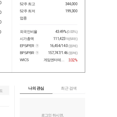
52주 최고
344,000
52주 최저
199,300
업종
외국인비율
43.49%
(0.00%)
시가총액
111,423
억(64위)
EPS/PER
16,454/14.0
(원/배)
BPS/PBR
157,747/1.46
(원/배)
WICS
게임엔터테인먼트
3.32%
나의 관심
최근 검색
도
로그인 하시면,