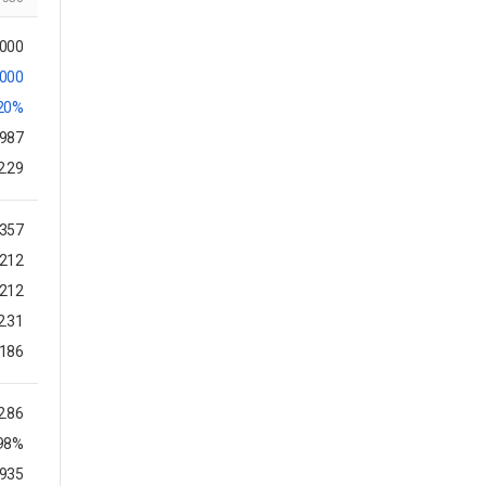
,000
,000
.20%
,987
2.29
,357
212
212
2.31
186
2.86
.98%
8935