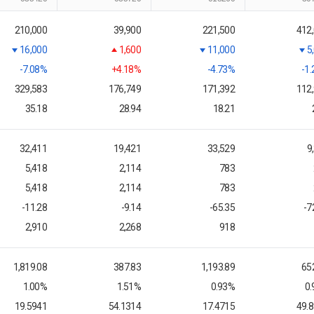
210,000
39,900
221,500
412
16,000
1,600
11,000
5
-7.08%
+4.18%
-4.73%
-1
329,583
176,749
171,392
112
35.18
28.94
18.21
32,411
19,421
33,529
9
5,418
2,114
783
5,418
2,114
783
-11.28
-9.14
-65.35
-7
2,910
2,268
918
1,819.08
387.83
1,193.89
65
1.00%
1.51%
0.93%
0
19.5941
54.1314
17.4715
49.