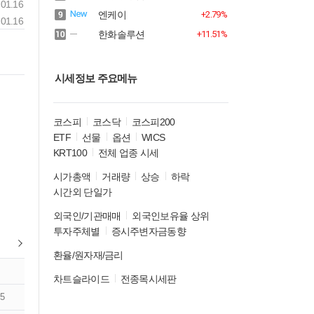
01.16
엔케이
+2.79%
01.16
한화솔루션
+11.51%
시세정보 주요메뉴
코스피
코스닥
코스피200
ETF
선물
옵션
WICS
KRT100
전체 업종 시세
시가총액
거래량
상승
하락
시간외 단일가
외국인/기관매매
외국인보유율 상위
투자주체별
증시주변자금동향
환율/원자재/금리
차트슬라이드
전종목시세판
5