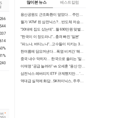
많이본 뉴스
베스트칼럼
RS
결
용산공원도 근조화환이 덮었다… 주민들 “어린이정원에 주택 안 돼”
,266
월가 'ATM' 된 삼전닉스?…반도체 저승사자도 "이젠 살 때" [빈난새의 빈틈없이마켓]
,544
"30대에 집도 샀는데"...월 690만원 맞벌이, 남는 건 20만원뿐 [머니설계사무소]
,337
"한국이 이 정도라니"...충격 빠진 '일본'
.614
"파느냐, 버티느냐"...고수들이 지키는 3가지 철칙[인치범의 주식 투자 부트캠프]
.60%
한여름에 담요꺼낸다…폭염 비켜간 ‘해발 900m’
.31%
중국 내수 막히자… 한국으로 쏠리는 '밀어내기 수출' 공세[車이나 머니 몰려온다①]
,240
이재명 “공급 늘려라” vs 오세훈 “용산 안 된다”.. 부동산 민심은
삼전닉스 레버리지 ETF 규제했지만… '코인판'처럼 흔들린 코스피 [주간 증시 해설서]
역대급 실적에 화답...SK하이닉스, 주주환원 시점 3분기로 조기 발표
에버
*
7950