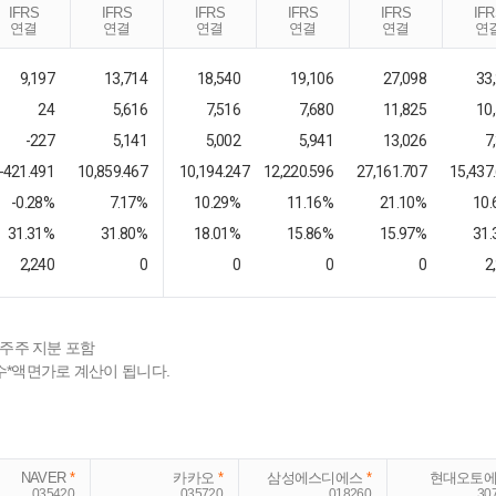
IFRS
IFRS
IFRS
IFRS
IFRS
IF
연결
연결
연결
연결
연결
연
9,197
13,714
18,540
19,106
27,098
33
24
5,616
7,516
7,680
11,825
10
-227
5,141
5,002
5,941
13,026
7
-421.491
10,859.467
10,194.247
12,220.596
27,161.707
15,437
-0.28%
7.17%
10.29%
11.16%
21.10%
10
31.31%
31.80%
18.01%
15.86%
15.97%
31
2,240
0
0
0
0
2
배주주 지분 포함
수*액면가로 계산이 됩니다.
NAVER
*
카카오
*
삼성에스디에스
*
현대오토
035420
035720
018260
30