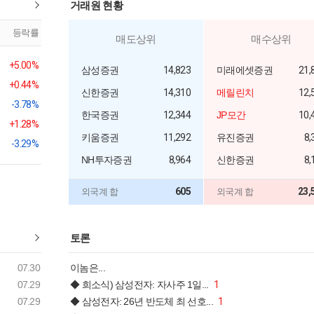
거래원 현황
등락률
매도상위
매수상위
+5.00%
삼성증권
14,823
미래에셋증권
21,
+0.44%
신한증권
14,310
메릴린치
12,
-3.78%
한국증권
12,344
JP모간
10,
+1.28%
키움증권
11,292
유진증권
8,
-3.29%
NH투자증권
8,964
신한증권
8,
605
23,
외국계 합
외국계 합
토론
07.30
이놈은...
07.29
◆ 희소식) 삼성전자: 자사주 1일...
1
07.29
◆ 삼성전자: 26년 반도체 최 선호...
1