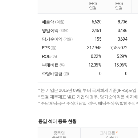
IFRS
IFRS
연결
연결
매출액
6,620
8,706
(억원)
영업이익
2,461
3,486
(억원)
당기순이익
155
3,694
(억원)
EPS
317.945
7,755.072
(원)
ROE
0.22%
5.29%
(%)
부채비율
12.35%
15.96%
(%)
주당배당금
0
0
(원)
* 본 기업은 2015년 09월 부터 국제회계기준(IFRS)도입
* 연결 재무제표 발표 기업의 경우, 당기순이익은 비지
* 주당배당금은 주식배당일 경우, 배당주식수/발행주식
동일 섹터 종목 현황
종목명
크래프톤
*
종목코드
259960