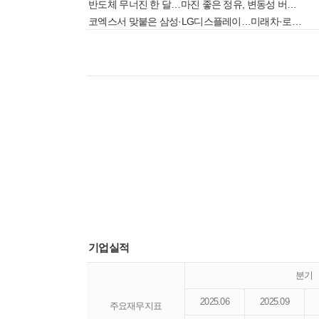
반도체 무너진 한 달…마진 좋은 정유, 변동성 버틴 금융만 살았다
코엑스서 맞붙은 삼성·LG디스플레이…미래차·로봇·게이밍 제품 '격돌'
기업실적
분기
2025.06
2025.09
주요재무지표