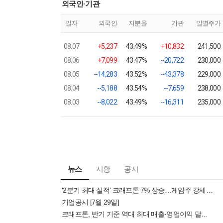
외국인·기관
일자
외국인
지분율
기관
일별주가
08.07
+5,237
43.49%
+10,832
241,500
08.06
+7,099
43.47%
--20,722
230,000
08.05
--14,283
43.52%
--43,378
229,000
08.04
--5,188
43.54%
--7,659
238,000
08.03
--8,022
43.49%
--16,311
235,000
뉴스
시황
공시
'2분기 최대 실적' 크래프톤 7% 상승…게임주 강세[핫종목]
기업공시 [7월 29일]
크래프톤, 반기 기준 역대 최대 매출·영업이익 달성(종합)