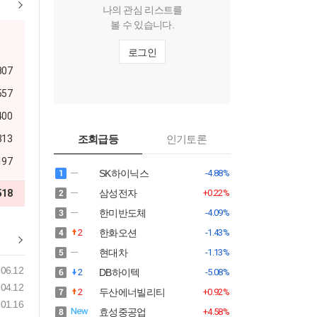
나의 관심 리스트를
볼 수 있습니다.
로그인
807
557
400
313
조회급등
인기토론
197
SK하이닉스
-4.88%
518
삼성전자
+0.22%
한미반도체
-4.09%
2
한화오션
-1.43%
현대차
-1.13%
06.12
2
DB하이텍
-5.08%
04.12
2
두산에너빌리티
+0.92%
01.16
효성중공업
+4.58%