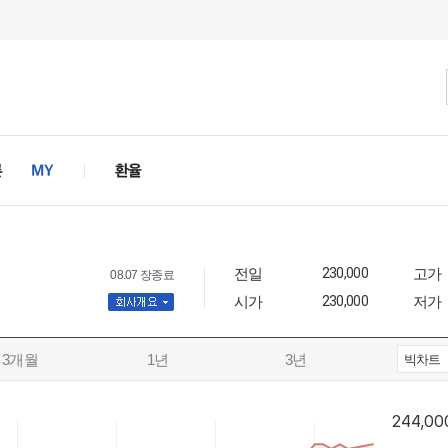
전일
230,000
고가
08.07 장종료
시가
230,000
저가
사개요
3개월
1년
3년
빅차트