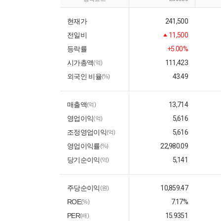
현재가
241,500
전일비
11,500
등락률
+5.00%
시가총액
111,423
(억)
외국인 비율
43.49
(%)
매출액
13,714
(억)
영업이익
5,616
(억)
조정영업이익
5,616
(억)
영업이익률
22,980.09
(%)
당기순이익
5,141
(억)
주당순이익
10,859.47
(원)
ROE
7.17%
(%)
PER
15.9351
(배)