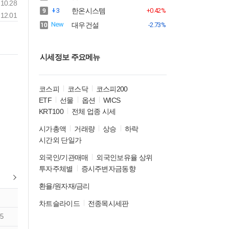
10.28
3
한온시스템
+0.42%
12.01
대우건설
-2.73%
시세정보 주요메뉴
코스피
코스닥
코스피200
ETF
선물
옵션
WICS
KRT100
전체 업종 시세
시가총액
거래량
상승
하락
시간외 단일가
외국인/기관매매
외국인보유율 상위
투자주체별
증시주변자금동향
환율/원자재/금리
차트슬라이드
전종목시세판
5