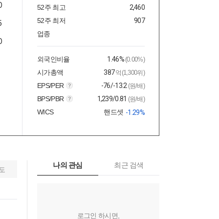
52주 최고
2,460
52주 최저
907
업종
외국인비율
1.46%
(0.00%)
시가총액
387
억(1,300위)
EPS/PER
-76/-13.2
(원/배)
BPS/PBR
1,239/0.81
(원/배)
WICS
핸드셋
-1.29%
나의 관심
최근 검색
도
로그인 하시면,