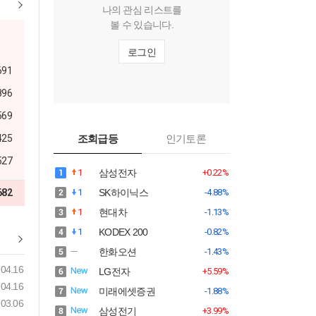
나의 관심 리스트를
볼 수 있습니다.
로그인
691
896
569
425
조회급등
인기토론
527
1
삼성전자
+0.22%
682
1
SK하이닉스
-4.88%
1
현대차
-1.13%
1
KODEX 200
-0.82%
한화오션
-1.43%
04.16
LG전자
+5.59%
04.16
미래에셋증권
-1.88%
03.06
삼성전기
+3.99%