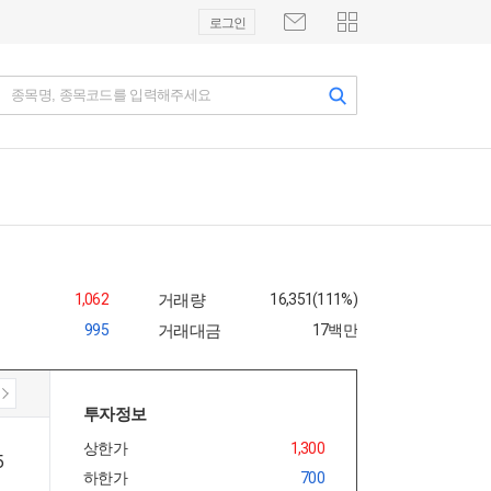
로그인
종목명, 종목코드를 입력해주세요
1,062
거래량
16,351(111%)
995
거래대금
17백만
투자정보
상한가
1,300
하한가
700