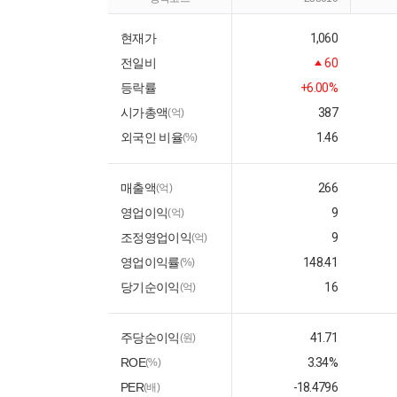
현재가
1,060
전일비
60
등락률
+6.00%
시가총액
387
(억)
외국인 비율
1.46
(%)
매출액
266
(억)
영업이익
9
(억)
조정영업이익
9
(억)
영업이익률
148.41
(%)
당기순이익
16
(억)
주당순이익
41.71
(원)
ROE
3.34%
(%)
PER
-18.4796
(배)