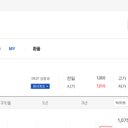
전일
1,000
고가
08.07 장종료
시가
1,016
저가
사개요
3개월
1년
3년
빅차트