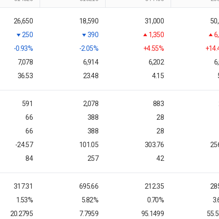
26,650
18,590
31,000
50
250
390
1,350
6
-0.93%
-2.05%
+4.55%
+14.
7,078
6,914
6,202
6
36.53
23.48
4.15
591
2,078
883
66
388
28
66
388
28
-24.57
101.05
303.76
25
84
257
42
317.31
695.66
212.35
28
1.53%
5.82%
0.70%
3
20.2795
7.7959
95.1499
55.