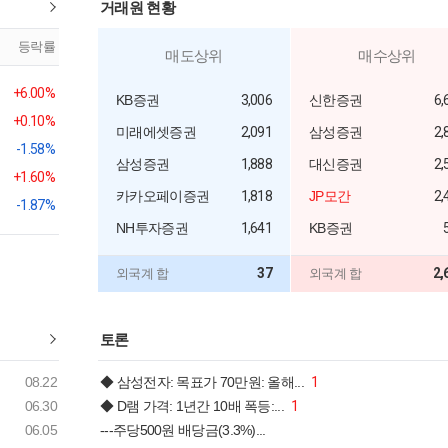
거래원 현황
등락률
매도상위
매수상위
+6.00%
KB증권
3,006
신한증권
6,
+0.10%
미래에셋증권
2,091
삼성증권
2,
-1.58%
삼성증권
1,888
대신증권
2,
+1.60%
카카오페이증권
1,818
JP모간
2,
-1.87%
NH투자증권
1,641
KB증권
37
2,
외국계 합
외국계 합
토론
08.22
◆ 삼성전자: 목표가 70만원: 올해...
1
06.30
◆ D램 가격: 1년간 10배 폭등:...
1
06.05
---주당500원 배당금(3.3%)...