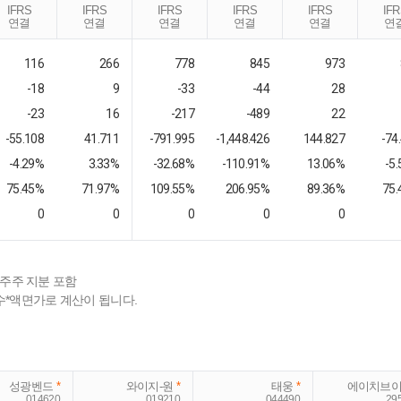
IFRS
IFRS
IFRS
IFRS
IFRS
IF
연결
연결
연결
연결
연결
연
116
266
778
845
973
-18
9
-33
-44
28
-23
16
-217
-489
22
-55.108
41.711
-791.995
-1,448.426
144.827
-74
-4.29%
3.33%
-32.68%
-110.91%
13.06%
-5
75.45%
71.97%
109.55%
206.95%
89.36%
75
0
0
0
0
0
배주주 지분 포함
수*액면가로 계산이 됩니다.
성광벤드
*
와이지-원
*
태웅
*
에이치브
014620
019210
044490
29