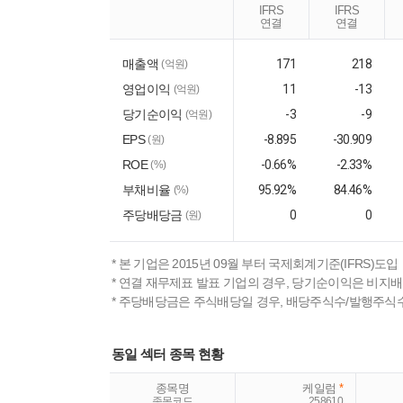
IFRS
IFRS
연결
연결
매출액
171
218
(억원)
영업이익
11
-13
(억원)
당기순이익
-3
-9
(억원)
EPS
-8.895
-30.909
(원)
ROE
-0.66%
-2.33%
(%)
부채비율
95.92%
84.46%
(%)
주당배당금
0
0
(원)
* 본 기업은 2015년 09월 부터 국제회계기준(IFRS)도입
* 연결 재무제표 발표 기업의 경우, 당기순이익은 비지
* 주당배당금은 주식배당일 경우, 배당주식수/발행주식
동일 섹터 종목 현황
종목명
케일럼
*
종목코드
258610