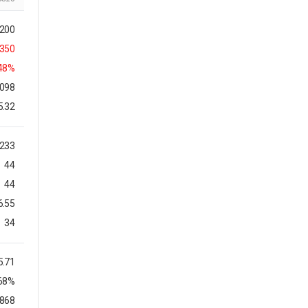
,200
,350
48%
,098
5.32
233
44
44
6.55
34
5.71
.68%
5868