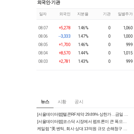
외국인·기관
일자
외국인
지분율
기관
일별주가
08.07
+5,278
1.46%
0
1,060
08.06
--3,333
1.47%
0
1,000
08.05
+1,700
1.46%
0
999
08.04
+8,570
1.44%
0
1,015
08.03
+2,781
1.43%
0
999
뉴스
시황
공시
[서울데이터랩]텔콘RF제약 29.89% 상한가…금일 증시 상승률 1위로 마감
[서울데이터랩]코스닥 시장에서 펩트론이 큰 폭으로 하락하며 주목
케일럼 "美 벤틱, 회사 상대 13억원 규모 손해청구 제기"