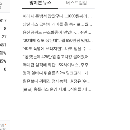
많이본 뉴스
베스트칼럼
RS
결
이래서 돈방석 앉았구나…1000원짜리 팔아 4000억 번 비결 [권용훈의 트렌드워치]
817
삼전닉스 급락에 개미들 美 증시로…월가는 “과열 경고”
-8
용산공원도 근조화환이 덮었다… 주민들 “어린이정원에 주택 안 돼”
-27
"30대에 집도 샀는데"...월 690만원 맞벌이, 남는 건 20만원뿐 [머니설계사무소]
.461
“40도 폭염에 쓰러지면”...나도 받을 수 있는 보험금 있다
.50%
“‘콩’했는데 425만원 중고차값 물어줬어요”…내달 나이롱 환자 검토제 도입
.45%
역대급 실적에 화답...SK하이닉스, 주주환원 시점 3분기로 조기 발표
0
영덕 앞바다 뒤흔든 5.2m 밍크고래.. 가격이 무려
원유보다 귀해진 정제능력…K정유 '수출 기회' 커진다
[르포] 홈플러스 운영 재개…직원들, 매대 물품 채우기 ‘분주’
이엠
*
5310