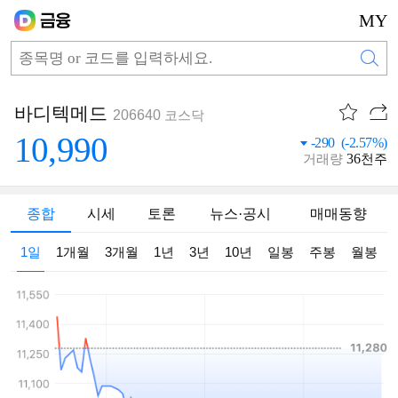
MY
바디텍메드
206640
코스닥
10,990
-290 (-2.57%)
36
거래량
천주
종합
시세
토론
뉴스·공시
매매동향
1일
1개월
3개월
1년
3년
10년
일봉
주봉
월봉