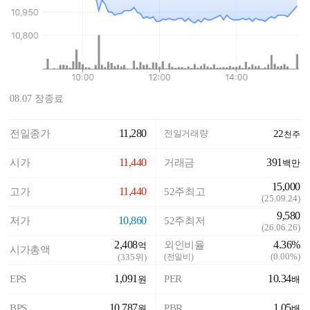
08.07 장종료
11,280
전일종가
전일거래량
22
천주
11,440
391
시가
거래금
백만
15,000
11,440
고가
52주최고
(
25.09.24
)
9,580
10,860
저가
52주최저
(
26.06.26
)
2,408
4.36%
외인비율
억
시가총액
(
0.00%
)
(
335
위)
(전일비)
1,091
10.34
EPS
PER
원
배
10,787
1.05
BPS
PBR
원
배