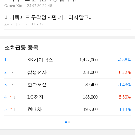
Garrett Kim
25.07.30 22:48
바디텍메드 무작정 vi만 기다리지말고..
ggefef
23.07.30 16:35
조회급등 종목
1
SK하이닉스
1,422,000
-4.88%
6
2
삼성전자
231,000
+0.22%
7
3
한화오션
89,400
-1.43%
8
4
LG전자
185,000
+5.59%
9
1
5
현대차
395,500
-1.13%
1
1