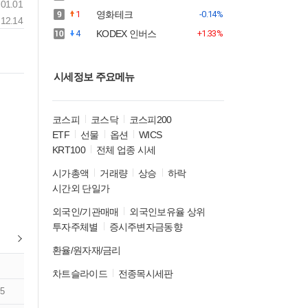
01.01
1
영화테크
-0.14%
12.14
4
KODEX 인버스
+1.33%
시세정보 주요메뉴
코스피
코스닥
코스피200
ETF
선물
옵션
WICS
KRT100
전체 업종 시세
시가총액
거래량
상승
하락
시간외 단일가
외국인/기관매매
외국인보유율 상위
투자주체별
증시주변자금동향
환율/원자재/금리
차트슬라이드
전종목시세판
5