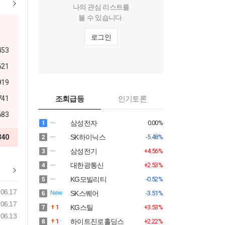
나의 관심 리스트를
볼 수 있습니다.
로그인
453
621
919
741
조회급등
인기토론
683
삼성전자
0.00%
340
SK하이닉스
-5.48%
삼성전기
+4.56%
대한광통신
+2.53%
KG모빌리티
-0.52%
06.17
SK스퀘어
-3.51%
06.17
1
KG스틸
+3.53%
06.13
1
하이트진로홀딩스
+2.22%