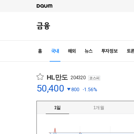
HL만도
204320
코스피
50,400
800
-1.56%
1일
1개월