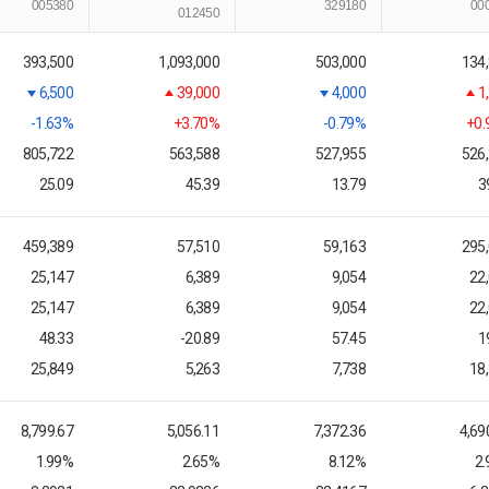
005380
329180
00
012450
393,500
1,093,000
503,000
134
6,500
39,000
4,000
1
-1.63%
+3.70%
-0.79%
+0
805,722
563,588
527,955
526
25.09
45.39
13.79
3
459,389
57,510
59,163
295
25,147
6,389
9,054
22
25,147
6,389
9,054
22
48.33
-20.89
57.45
1
25,849
5,263
7,738
18
8,799.67
5,056.11
7,372.36
4,69
1.99%
2.65%
8.12%
2