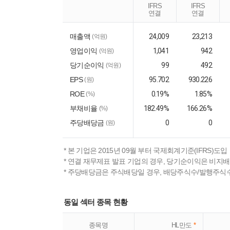
IFRS
IFRS
연결
연결
매출액
24,009
23,213
(억원)
영업이익
1,041
942
(억원)
당기순이익
99
492
(억원)
EPS
95.702
930.226
(원)
ROE
0.19%
1.85%
(%)
부채비율
182.49%
166.26%
(%)
주당배당금
0
0
(원)
* 본 기업은 2015년 09월 부터 국제회계기준(IFRS)도입
* 연결 재무제표 발표 기업의 경우, 당기순이익은 비지
* 주당배당금은 주식배당일 경우, 배당주식수/발행주식
동일 섹터 종목 현황
종목명
HL만도
*