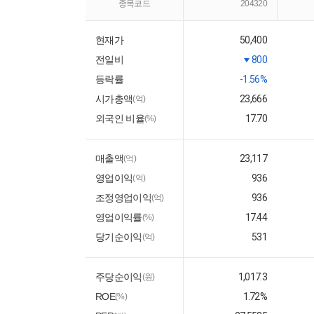
종목코드
204320
현재가
50,400
전일비
800
등락률
-1.56%
시가총액
23,666
(억)
외국인 비율
17.70
(%)
매출액
23,117
(억)
영업이익
936
(억)
조정영업이익
936
(억)
영업이익률
17.44
(%)
당기순이익
531
(억)
주당순이익
1,017.3
(원)
ROE
1.72%
(%)