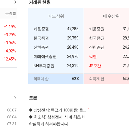
거래원 현황
등락률
매도상위
매수상위
+1.19%
키움증권
47,285
키움증권
31,
+3.79%
한국증권
29,759
한국증권
28,
+3.94%
신한증권
28,490
신한증권
24,
+4.92%
미래에셋증권
24,976
씨엘
22,
+12.45%
NH투자증권
24,319
JP모간
21,
628
62,
외국계 합
외국계 합
토론
08.07
◆ 삼성전자: 목표가 100만원: 올...
1
08.04
◆ 희소식) 삼성전자, 세계 최초 H...
07.31
확실하게 하셔야합니다