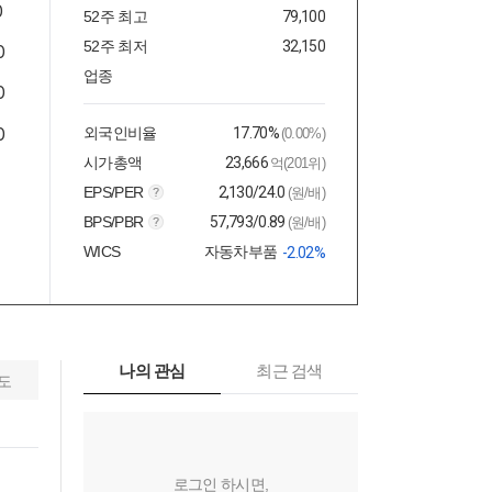
52주 최고
79,100
52주 최저
32,150
업종
외국인비율
17.70%
(0.00%)
시가총액
23,666
억(201위)
EPS/PER
2,130/24.0
(원/배)
BPS/PBR
57,793/0.89
(원/배)
WICS
자동차부품
-2.02%
나의 관심
최근 검색
도
로그인 하시면,