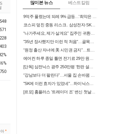
많이본 뉴스
베스트칼럼
RS
결
9억주 풀렸는데 되레 9% 급등…'최악은 지났다'는 스페이스X 투자자들
,548
코스피 덮친 중동 리스크.. 삼성전자·SK하이닉스 약세 확대
,571
“나가주세요, 제가 살게요” 집주인 귀환에 ‘퇴거 공포’ [부동산360]
,228
"35년 장사했지만 이런 적 처음"…골목식당 사장님들 '쇼크'
.403
“원정 출산 자녀에 美 시민권 금지”…트럼프, 행정명령 서명
.82%
에어컨 하루 종일 틀면 전기료 29만 원…450kWh 넘으면 '요금 폭탄'
16%
[단독] 삼전닉스 광주 250만평 ‘한판 설계’…평택식 캠퍼스 들어선다
750
“강남보다 더 팔린다”…서울 집 손바뀜 가장 많은 곳 ‘은평·중랑’
"SK에 이런 효자가 있었네"…하이닉스만 보다가 놓친 2분기 깜짝 실적 1위
[르포] 홈플러스 '트레이더 조' 변신 첫날…입고율 30%에 진열대 '텅'
기아
*