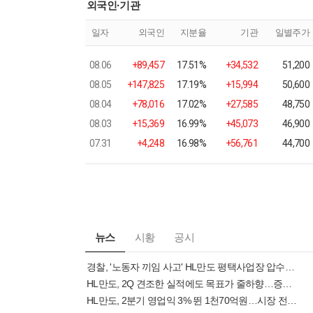
외국인·기관
일자
외국인
지분율
기관
일별주가
08.06
+89,457
17.51%
+34,532
51,200
08.05
+147,825
17.19%
+15,994
50,600
08.04
+78,016
17.02%
+27,585
48,750
08.03
+15,369
16.99%
+45,073
46,900
07.31
+4,248
16.98%
+56,761
44,700
뉴스
시황
공시
경찰, '노동자 끼임 사고' HL만도 평택사업장 압수수색
HL만도, 2Q 견조한 실적에도 목표가 줄하향…증권가가 본 이유는
HL만도, 2분기 영업익 3% 뛴 1천70억원…시장 전망치 상회