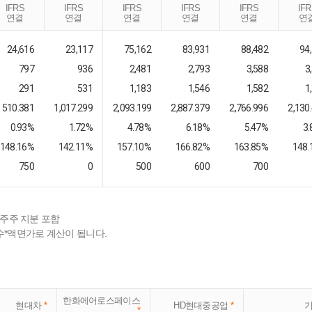
IFRS
IFRS
IFRS
IFRS
IFRS
IF
연결
연결
연결
연결
연결
연
24,616
23,117
75,162
83,931
88,482
94
797
936
2,481
2,793
3,588
3
291
531
1,183
1,546
1,582
1
510.381
1,017.299
2,093.199
2,887.379
2,766.996
2,130
0.93%
1.72%
4.78%
6.18%
5.47%
3
148.16%
142.11%
157.10%
166.82%
163.85%
148.
750
0
500
600
700
배주주 지분 포함
수*액면가로 계산이 됩니다.
한화에어로스페이스
현대차
*
HD현대중공업
*
*