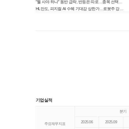
"뭘 사야 하나" 동반 급락, 반등은 따로…종목 선택 난도 높아졌다
HL만도, 피지컬 AI 수혜 기대감 상한가…로봇주 강세[핫종목]
기업실적
분기
2025.06
2025.09
주요재무지표