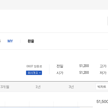
전일
51,200
고가
08.07 장종료
시가
51,200
저가
사개요
3개월
1년
3년
빅차트