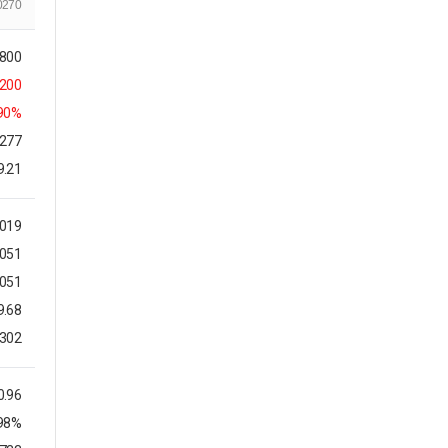
0270
,800
,200
.90%
,277
9.21
,019
,051
,051
9.68
,302
0.96
.98%