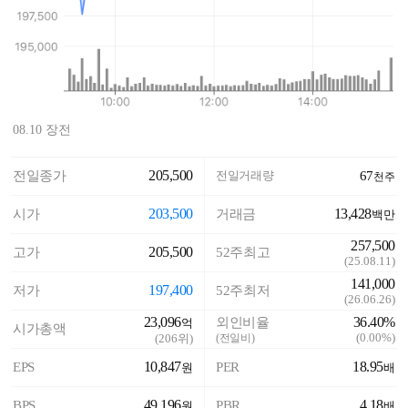
08.10 장전
205,500
전일종가
전일거래량
67
천주
203,500
13,428
시가
거래금
백만
257,500
205,500
고가
52주최고
(
25.08.11
)
141,000
197,400
저가
52주최저
(
26.06.26
)
23,096
36.40%
외인비율
억
시가총액
(
0.00%
)
(
206
위)
(전일비)
10,847
18.95
EPS
PER
원
배
49,196
4.18
BPS
PBR
원
배