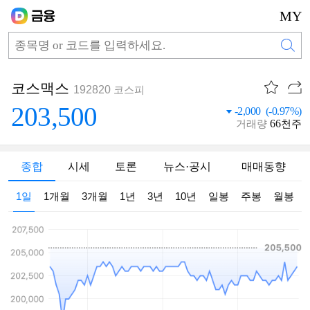
MY
코스맥스
192820
코스피
203,500
-2,000 (-0.97%)
66
거래량
천주
종합
시세
토론
뉴스·공시
매매동향
1일
1개월
3개월
1년
3년
10년
일봉
주봉
월봉