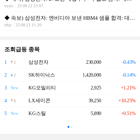
tryjte
25.09.22 23:07
◆ 속보) 삼성전자: 엔비디아 보낸 HBM4 샘플 합격: 대박호재
trhjr
25.08.21 11:20
조회급등 종목
1
삼성전자
230,000
-0.43%
6
1
2
SK하이닉스
1,420,000
-0.14%
7
1
3
KG모빌리티
2,925
+1.21%
8
New
4
LX세미콘
39,250
+10.25%
9
6
5
KG스틸
5,890
+0.51%
1
New