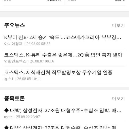
주요뉴스
더보기
K뷰티 산파 2세 승계 '속도'…코스메카코리아 '부부경영' 바뀌나?
아시아경제
26.08.09 08:22
코스맥스, K-뷰티 수출은 좋은데…2Q 美 법인 흑자 낼까
연합인포맥스
26.08.07 08:16
코스맥스, 지식재산처 직무발명보상 우수기업 인증
뉴스1
26.08.05 10:11
종목토론
더보기
◆ 대박) 삼성전자: 27조원 대형수주+수십조 임박: 매수 유리
tryjte
25.09.22 23:07
◆ 대박) 삼성전자: 27조원 대형수주+수십조 임박: 매수 유리