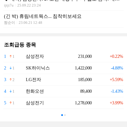
ijtji7u
25.09.22 23:24
(긴 박) 휴림네트웍스... 침착히보세요
짬순이
23.06.21 12:48
조회급등 종목
1
삼성전자
231,000
+0.22%
6
1
2
SK하이닉스
1,422,000
-4.88%
7
1
3
LG전자
185,000
+5.59%
8
2
4
한화오션
89,400
-1.43%
9
1
5
삼성전기
1,278,000
+3.99%
1
1