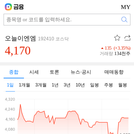
MY
오늘이엔엠
192410
코스닥
4,170
135 (+3.35%)
134
거래량
천주
종합
시세
토론
뉴스·공시
매매동향
1일
1개월
3개월
1년
3년
10년
일봉
주봉
월봉