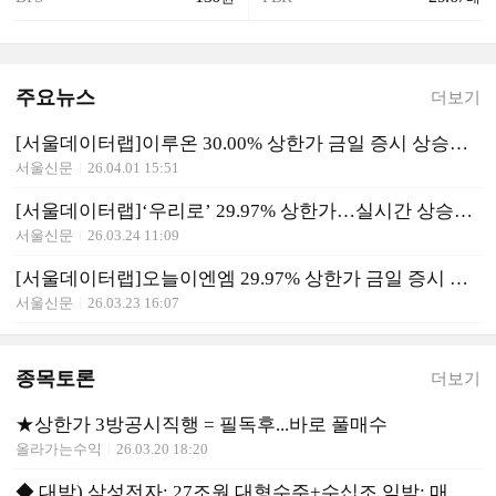
주요뉴스
더보기
[서울데이터랩]이루온 30.00% 상한가 금일 증시 상승률 1위로 마감
서울신문
26.04.01 15:51
[서울데이터랩]‘우리로’ 29.97% 상한가…실시간 상승률 1위
서울신문
26.03.24 11:09
[서울데이터랩]오늘이엔엠 29.97% 상한가 금일 증시 상승률 1위로 마감
서울신문
26.03.23 16:07
종목토론
더보기
★상한가 3방공시직행 = 필독후...바로 풀매수
올라가는수익
26.03.20 18:20
◆ 대박) 삼성전자: 27조원 대형수주+수십조 임박: 매수 유리