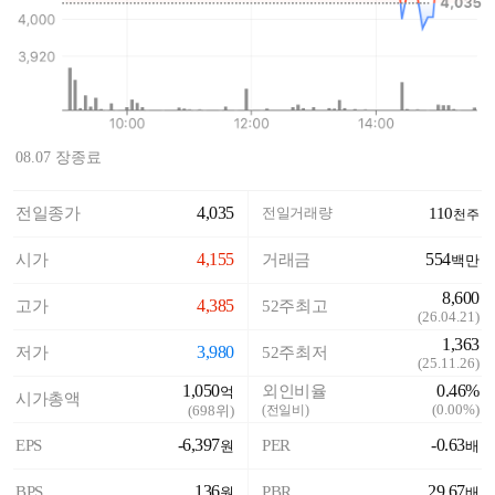
08.07 장종료
4,035
전일종가
전일거래량
110
천주
4,155
554
시가
거래금
백만
8,600
4,385
고가
52주최고
(
26.04.21
)
1,363
3,980
저가
52주최저
(
25.11.26
)
1,050
0.46%
외인비율
억
시가총액
(
0.00%
)
(
698
위)
(전일비)
-6,397
-0.63
EPS
PER
원
배
136
29.67
BPS
PBR
원
배