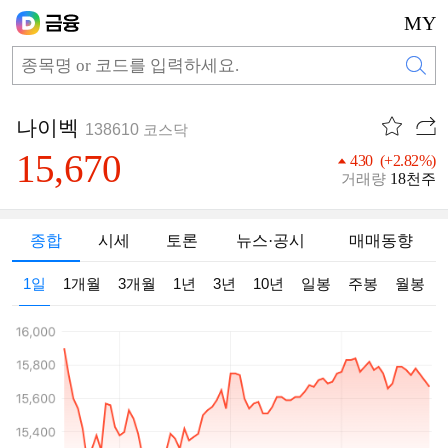
MY
나이벡
138610
코스닥
15,670
430 (+2.82%)
18
거래량
천주
종합
시세
토론
뉴스·공시
매매동향
1일
1개월
3개월
1년
3년
10년
일봉
주봉
월봉