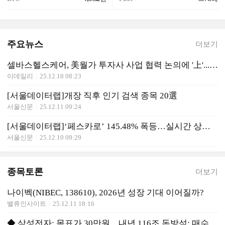
주요뉴스
더보기
셀바스헬스케어, 美월가 투자사 사업 협력 논의에 '上'...나이벡·앱클론도 ↑[바이오맥짚기]
이데일리
25.12.18 08:23
[서울데이터랩]개장 직후 인기 검색 종목 20選
서울신문
25.12.11 09:24
[서울데이터랩]‘페스카로’ 145.48% 폭등…실시간 상승률 1위
서울신문
25.12.10 09:29
종목토론
더보기
나이벡(NIBEC, 138610), 2026년 성장 기대 이어질까?
밸류인사이트
25.12.11 18:16
◆ 삼성전자: 목표가 30만원…내년 116조 돈방석: 매수적기