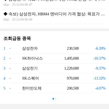
trhjr
25.12.04 00:47
◆ 속보) 삼성전자, HBM4 엔비디아 가격 협상: 목표가 30만원
trhjr
25.12.04 00:46
조회급등 종목
1
삼성전자
230,500
-6.30%
6
2
SK하이닉스
1,495,000
-10.37%
7
3
삼성전기
1,229,000
-9.37%
8
4
SK스퀘어
970,000
-13.32%
9
5
한미반도체
200,500
-4.07%
1