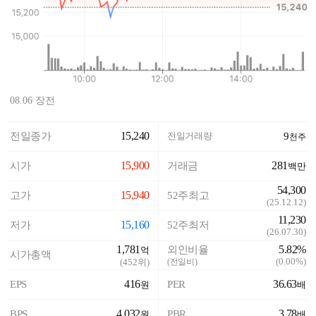
08.06 장전
15,240
전일종가
전일거래량
9
천주
15,900
281
시가
거래금
백만
54,300
15,940
고가
52주최고
(
25.12.12
)
11,230
15,160
저가
52주최저
(
26.07.30
)
1,781
5.82%
외인비율
억
시가총액
(
0.00%
)
(
452
위)
(전일비)
416
36.63
EPS
PER
원
배
4,032
3.78
BPS
PBR
원
배