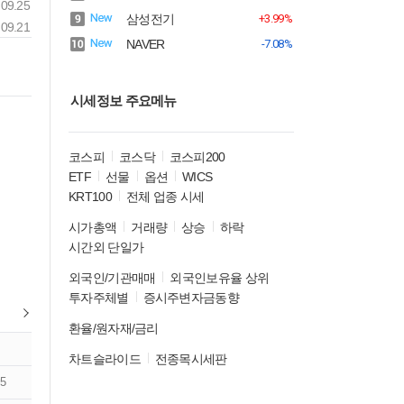
09.25
삼성전기
+3.99%
09.21
NAVER
-7.08%
시세정보 주요메뉴
코스피
코스닥
코스피200
ETF
선물
옵션
WICS
KRT100
전체 업종 시세
시가총액
거래량
상승
하락
시간외 단일가
외국인/기관매매
외국인보유율 상위
투자주체별
증시주변자금동향
환율/원자재/금리
차트슬라이드
전종목시세판
5