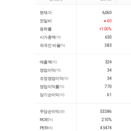
현재가
6,060
전일비
60
등락률
+1.00%
시가총액
630
(억)
외국인 비율
3.83
(%)
매출액
324
(억)
영업이익
34
(억)
조정영업이익
34
(억)
영업이익률
7.70
(%)
당기순이익
61
(억)
주당순이익
533.86
(원)
ROE
2.10%
(%)
PER
4.5474
(배)