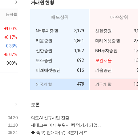
거래원 현황
등락률
매도상위
매수상위
+1.00%
NH투자증권
3,179
신한증권
3,
+0.17%
키움증권
2,861
미래에셋증권
2,
-0.33%
신한증권
1,162
NH투자증권
1,
+5.07%
토스증권
692
모간서울
1,
0.00%
미래에셋증권
616
키움증권
479
1,
외국계 합
외국계 합
토론
04.20
의료AI 신규사업 진출
11.10
재테크는 이제 누워서 떡 먹기가 되었...
06.24
◆ 속보) 현대차(우): 3분기 서프...