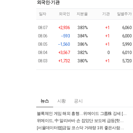
외국인·기관
일자
외국인
지분율
기관
일별주가
08.07
+2,936
3.83%
+1
6,060
08.06
--593
3.84%
+1
6,000
08.05
--1,560
3.86%
+1
5,990
08.04
+3,567
3.82%
0
6,010
08.03
+1,732
3.80%
+1
5,720
뉴스
시황
공시
블록체인 게임 해외 흥행…위메이드 그룹株 강세 [핫종목]
위메이드, 中 알리바바 손 잡았단 보도에 급등[핫종목]
[서울데이터랩]금일 코스닥 거래량 1위 좋은사람들 거래대금 무려 555억 돌파