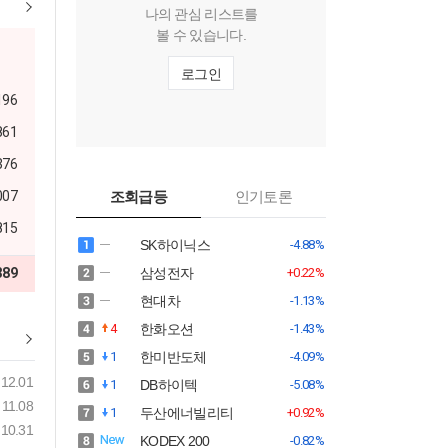
나의 관심 리스트를
볼 수 있습니다.
로그인
196
861
376
007
조회급등
인기토론
815
SK하이닉스
-4.88%
389
삼성전자
+0.22%
현대차
-1.13%
4
한화오션
-1.43%
1
한미반도체
-4.09%
12.01
1
DB하이텍
-5.08%
11.08
1
두산에너빌리티
+0.92%
10.31
KODEX 200
-0.82%