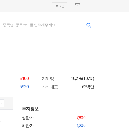
로그인
종목명, 종목코드를 입력해주세요
6,100
거래량
10,276(107%)
5,920
거래대금
62백만
투자정보
상한가
7,800
하한가
4,200