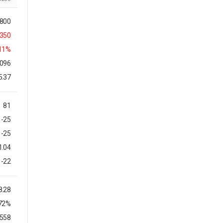
,800
350
.11%
,096
5.37
81
-25
-25
1.04
-22
8.28
.72%
1558