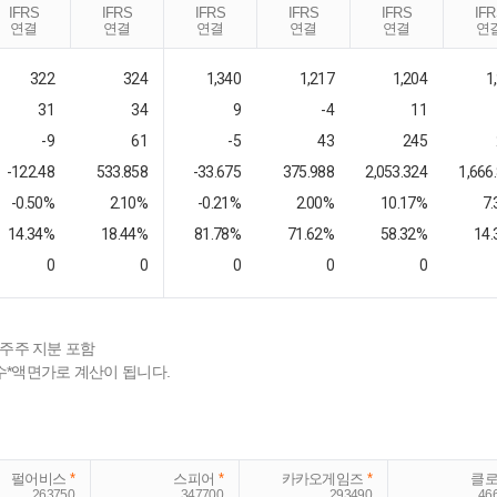
IFRS
IFRS
IFRS
IFRS
IFRS
IF
연결
연결
연결
연결
연결
연
322
324
1,340
1,217
1,204
1
31
34
9
-4
11
-9
61
-5
43
245
-122.48
533.858
-33.675
375.988
2,053.324
1,666
-0.50%
2.10%
-0.21%
2.00%
10.17%
7
14.34%
18.44%
81.78%
71.62%
58.32%
14
0
0
0
0
0
배주주 지분 포함
수*액면가로 계산이 됩니다.
펄어비스
*
스피어
*
카카오게임즈
*
클
263750
347700
293490
46