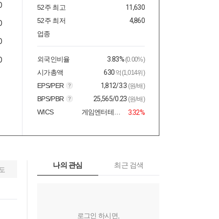
52주 최고
11,630
52주 최저
4,860
업종
외국인비율
3.83%
(0.00%)
시가총액
630
억(1,014위)
EPS/PER
1,812/3.3
(원/배)
BPS/PBR
25,565/0.23
(원/배)
WICS
게임엔터테인먼트
3.32%
나의 관심
최근 검색
도
로그인 하시면,