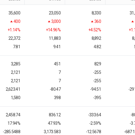
35,600
23,050
8,330
31
400
3,000
360
+1.14%
+14.96%
+4.52%
+1
22,372
11,883
8,892
8
7.81
9.41
4.82
3,285
451
829
2,121
7
-255
2,121
7
-255
2,623.41
-80.47
-94.51
-29
1,580
398
-395
2,458.74
836.12
-333.64
-8
17.94%
47.93%
-2.59%
-3
-285.5488
3,173.583
-12.5678
-687.