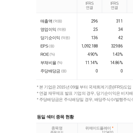
IFRS
IFRS
연결
연결
매출액
296
311
(억원)
영업이익
25
34
(억원)
당기순이익
136
42
(억원)
EPS
1,092.188
329.86
(원)
ROE
4.90%
1.43%
(%)
부채비율
11.14%
14.86%
(%)
주당배당금
0
0
(원)
* 본 기업은 2015년 09월 부터 국제회계기준(IFRS)도입
* 연결 재무제표 발표 기업의 경우, 당기순이익은 비지
* 주당배당금은 주식배당일 경우, 배당주식수/발행주식
동일 섹터 종목 현황
종목명
위메이드플레이
*
종목코드
123420