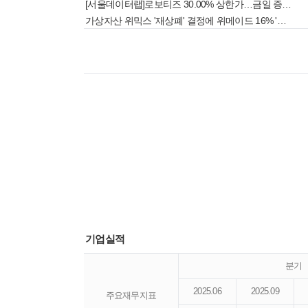
[서울데이터랩]로보티즈 30.00% 상한가…금일 증시 상승률 1위로 마감
가상자산 위믹스 '재상폐' 결정에 위메이드 16% '뚝'[핫종목]
기업실적
분기
2025.06
2025.09
주요재무지표