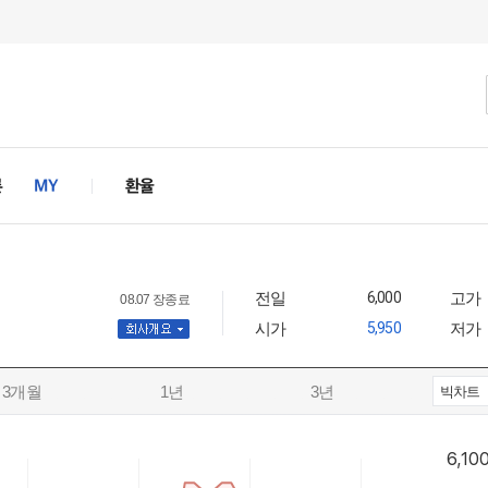
전일
6,000
고가
08.07 장종료
시가
5,950
저가
사개요
3개월
1년
3년
빅차트