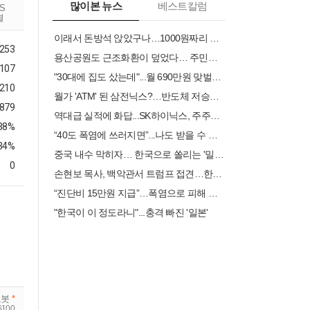
많이본 뉴스
베스트칼럼
RS
결
이래서 돈방석 앉았구나…1000원짜리 팔아 4000억 번 비결 [권용훈의 트렌드워치]
,253
용산공원도 근조화환이 덮었다… 주민들 “어린이정원에 주택 안 돼”
107
"30대에 집도 샀는데"...월 690만원 맞벌이, 남는 건 20만원뿐 [머니설계사무소]
210
월가 'ATM' 된 삼전닉스?…반도체 저승사자도 "이젠 살 때" [빈난새의 빈틈없이마켓]
.879
역대급 실적에 화답...SK하이닉스, 주주환원 시점 3분기로 조기 발표
.38%
“40도 폭염에 쓰러지면”...나도 받을 수 있는 보험금 있다
.34%
중국 내수 막히자… 한국으로 쏠리는 '밀어내기 수출' 공세[車이나 머니 몰려온다①]
0
손현보 목사, 백악관서 트럼프 접견…한국 종교·인권 논쟁 미국으로
“진단비 15만원 지급”…폭염으로 피해 봤다면 보험이 보장한다는데
"한국이 이 정도라니"...충격 빠진 '일본'
로봇
*
6100