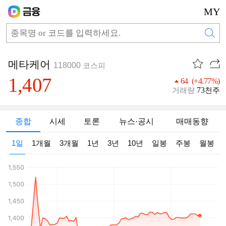
MY
메타케어
118000
코스피
1,407
64 (+4.77%)
73
거래량
천주
종합
시세
토론
뉴스·공시
매매동향
1일
1개월
3개월
1년
3년
10년
일봉
주봉
월봉