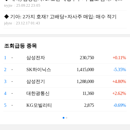
tryjte
25.09.22 23:05
◆ 기아: 2가지 호재? 고배당+자사주 매입: 매수 적기
jdyte
23.12.17 01:43
조회급등 종목
1
삼성전자
230,750
+0.11%
6
2
SK하이닉스
1,415,000
-5.35%
7
3
삼성전기
1,288,000
+4.80%
8
4
대한광통신
11,360
+2.62%
9
5
KG모빌리티
2,875
-0.69%
1