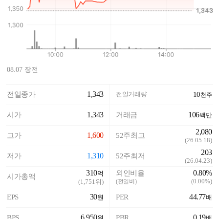
08.07 장전
1,343
전일종가
전일거래량
10
천주
1,343
106
시가
거래금
백만
2,080
1,600
고가
52주최고
(
26.05.18
)
203
1,310
저가
52주최저
(
26.04.23
)
310
0.80%
외인비율
억
시가총액
(
0.00%
)
(
1,751
위)
(전일비)
30
44.77
EPS
PER
원
배
6,950
0.19
BPS
PBR
원
배