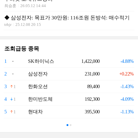
최승훈
26.05.12 14:44
◆ 삼성전자: 목표가 30만원: 116조원 돈방석: 매수적기
trhjr
25.12.08 20:15
조회급등 종목
1
SK하이닉스
1,422,000
-4.88%
6
2
삼성전자
231,000
+0.22%
7
3
한화오션
89,400
-1.43%
8
1
4
한미반도체
192,300
-4.09%
9
1
5
현대차
395,500
-1.13%
1
1