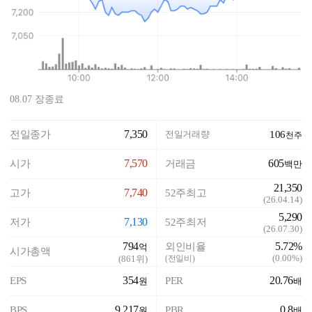
08.07 장종료
7,350
전일종가
전일거래량
106
천주
7,570
605
시가
거래금
백만
21,350
7,740
고가
52주최고
(
26.04.14
)
5,290
7,130
저가
52주최저
(
26.07.30
)
794
5.72%
외인비율
억
시가총액
(
0.00%
)
(
861
위)
(전일비)
354
20.76
EPS
PER
원
배
9,217
0.8
BPS
PBR
원
배