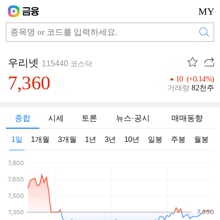
MY
우리넷
115440
코스닥
7,360
10 (+0.14%)
82
거래량
천주
종합
시세
토론
뉴스·공시
매매동향
1일
1개월
3개월
1년
3년
10년
일봉
주봉
월봉