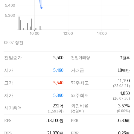
08.07 장전
5,500
전일종가
전일거래량
7
천주
5,490
18
시가
거래금
백만
11,190
5,540
고가
52주최고
(
25.08.21
)
4,850
5,390
저가
52주최저
(
26.07.30
)
232
3.57%
외인비율
억
시가총액
(
0.00%
)
(
1,591
위)
(전일비)
-18,100
-0.30
EPS
PER
원
배
21,030
0.26
BPS
PBR
원
배