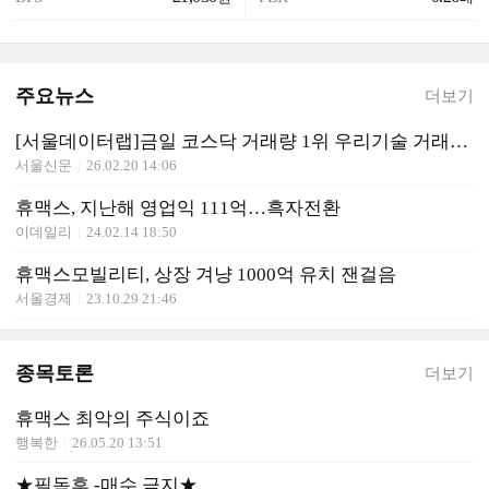
주요뉴스
더보기
[서울데이터랩]금일 코스닥 거래량 1위 우리기술 거래대금 790억 돌파
서울신문
26.02.20 14:06
휴맥스, 지난해 영업익 111억…흑자전환
이데일리
24.02.14 18:50
휴맥스모빌리티, 상장 겨냥 1000억 유치 잰걸음
서울경제
23.10.29 21:46
종목토론
더보기
휴맥스 최악의 주식이죠
행복한
26.05.20 13:51
★필독후 -매수 금지★