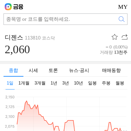
MY
디젠스
113810
코스닥
2,060
0 (0.00%)
13
거래량
천주
종합
시세
토론
뉴스·공시
매매동향
1일
1개월
3개월
1년
3년
10년
일봉
주봉
월봉