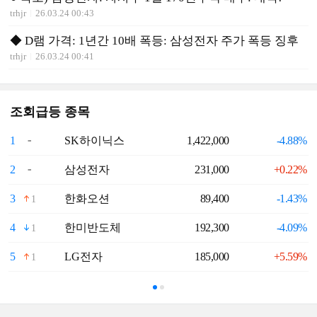
trhjr
26.03.24 00:43
◆ D램 가격: 1년간 10배 폭등: 삼성전자 주가 폭등 징후
trhjr
26.03.24 00:41
조회급등 종목
1
SK하이닉스
1,422,000
-4.88%
6
2
삼성전자
231,000
+0.22%
7
3
한화오션
89,400
-1.43%
8
1
4
한미반도체
192,300
-4.09%
9
1
5
LG전자
185,000
+5.59%
1
1