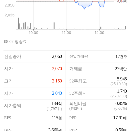
08.07 장종료
2,060
전일종가
전일거래량
17
천주
2,070
27
시가
거래금
백만
5,945
2,150
고가
52주최고
(
25.10.30
)
1,740
2,040
저가
52주최저
(
26.07.30
)
134
0.85%
외인비율
억
시가총액
(
0.00%
)
(
1,797
위)
(전일비)
115
17.91
EPS
PER
원
배
3,660
0.56
BPS
PBR
원
배