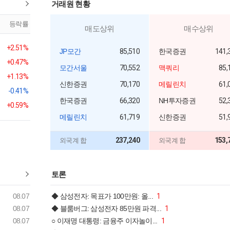
거래원 현황
등락률
매도상위
매수상위
+2.51%
JP모간
85,510
한국증권
141,
+0.47%
모간서울
70,552
맥쿼리
85,
+1.13%
신한증권
70,170
메릴린치
61,
-0.41%
한국증권
66,320
NH투자증권
52,
+0.59%
메릴린치
61,719
신한증권
51,
237,240
153,
외국계 합
외국계 합
토론
08.07
◆ 삼성전자: 목표가 100만원: 올...
1
08.07
◆ 블룸버그: 삼성전자 85만원 파격...
1
08.07
○ 이재명 대통령: 금융주 이자놀이...
1