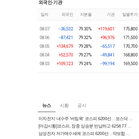
외국인·기관
일자
외국인
지분율
기관
일별주가
08.07
--36,532
79.30%
+119,601
175,800
08.06
--87,421
79.32%
+96,976
171,500
08.05
+134,679
79.28%
--65,517
170,700
08.04
+52,570
79.27%
--49,841
168,800
08.03
+109,123
79.24%
--99,194
169,500
뉴스
시황
공시
이차전지·내수주 '버팀목' 코스피 6200선…코스닥 6일 만에 내림세[시황종합]
[마감시황]코스피, 장중 상승분 반납하고 6258.77 마감…외국인 8581억원 순매도
삼성전자 저가매수세에 코스피 6200선…약보합 낙폭 축소[장중시황]