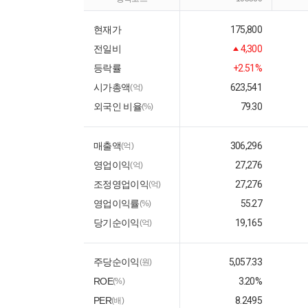
현재가
175,800
전일비
4,300
등락률
+2.51%
시가총액
623,541
(억)
외국인 비율
79.30
(%)
매출액
306,296
(억)
영업이익
27,276
(억)
조정영업이익
27,276
(억)
영업이익률
55.27
(%)
당기순이익
19,165
(억)
주당순이익
5,057.33
(원)
ROE
3.20%
(%)
PER
8.2495
(배)