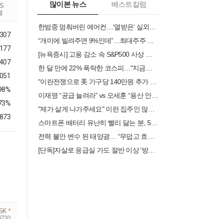
많이본 뉴스
베스트칼럼
RS
결
한밤중 멈춰버린 에어컨…‘열받은’ 실외기 식히는 4가지 방법
,307
“개미에 빌려주면 9%인데”…최대주주 주담대 연장 문턱 높아진 이유
,177
[뉴욕증시] 고용 감소 속 S&P500 사상 최고…스페이스X, 16% 폭등
,407
한 달 만에 22% 폭락한 코스피…"지금이라도 팔까 버틸까"
.051
"이란전쟁으로 美 가구당 140만원 추가 부담" WP...장기 비용 1조달러
.98%
이재명 “공급 늘려라” vs 오세훈 “용산 안 된다”.. 부동산 민심은
.73%
"제가 살게 나가주세요" 이런 집주인 많아지나...전세난 커질 우려
,873
스마트폰 배터리 유난히 빨리 닳는 분, 5가지 해결 방법
전력 불안 변수 된 태양광… “무덥고 흐린 날이 가장 걱정”
[단독]자살로 응급실 가도 절반 이상 '방치'…'사회 안전망' 재설계해야
SK
*
4730