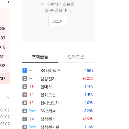
나의 관심 리스트를
볼 수 있습니다.
로그인
386
183
016
331
조회급등
인기토론
902
SK하이닉스
-4.88%
707
삼성전자
+0.22%
3
현대차
-1.13%
1
한화오션
-1.43%
2
한미반도체
-4.09%
06.07
SK스퀘어
-3.20%
06.07
4
삼성전기
+3.99%
06.07
삼성전자우
-1.16%