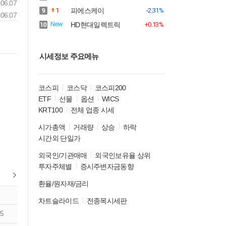
06.07
1
피에스케이
-2.31%
06.07
HD현대일렉트릭
+0.13%
시세정보 주요메뉴
코스피
코스닥
코스피200
ETF
선물
옵션
WICS
KRT100
전체 업종 시세
시가총액
거래량
상승
하락
시간외 단일가
외국인/기관매매
외국인보유율 상위
투자주체별
증시주변자금동향
환율/원자재/금리
차트슬라이드
전종목시세판
5