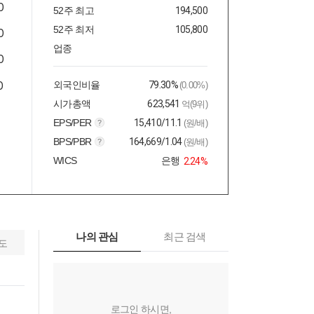
52주 최고
194,500
52주 최저
105,800
업종
외국인비율
79.30%
(0.00%)
시가총액
623,541
억(9위)
EPS/PER
15,410/11.1
(원/배)
BPS/PBR
164,669/1.04
(원/배)
WICS
은행
2.24%
나의 관심
최근 검색
도
로그인 하시면,