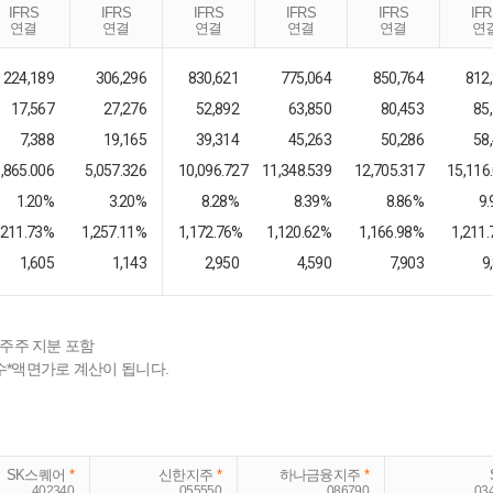
IFRS
IFRS
IFRS
IFRS
IFRS
IF
연결
연결
연결
연결
연결
연
224,189
306,296
830,621
775,064
850,764
812
17,567
27,276
52,892
63,850
80,453
85
7,388
19,165
39,314
45,263
50,286
58
,865.006
5,057.326
10,096.727
11,348.539
12,705.317
15,116
1.20%
3.20%
8.28%
8.39%
8.86%
9
,211.73%
1,257.11%
1,172.76%
1,120.62%
1,166.98%
1,211
1,605
1,143
2,950
4,590
7,903
9
배주주 지분 포함
수*액면가로 계산이 됩니다.
SK스퀘어
*
신한지주
*
하나금융지주
*
402340
055550
086790
03