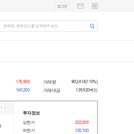
로그인
종목명, 종목코드를 입력해주세요
176,900
거래량
802,414(110%)
169,200
거래대금
139,920백만
투자정보
상한가
222,500
하한가
120,100