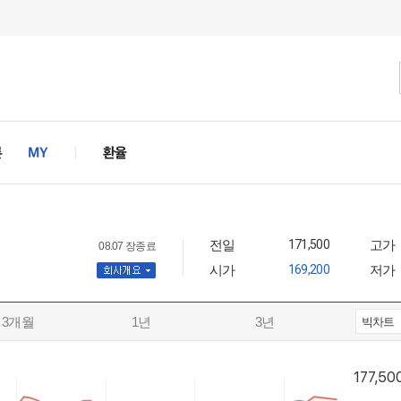
전일
171,500
고가
08.07 장종료
시가
169,200
저가
사개요
3개월
1년
3년
빅차트