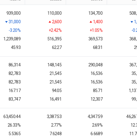
939,000
110,000
134,700
508
31,000
2,600
1,400
1
-3.20%
+2.42%
+1.05%
-0
1,239,089
516,395
369,573
368
45.93
62.27
68.31
2
86,314
148,145
290,048
367
82,783
21,545
16,536
35
82,783
21,545
16,536
35
167.17
94.05
85.71
1,13
83,747
16,491
12,307
99
63,450.44
3,387.53
4,347.59
46,26
26.33%
2.77%
2.69%
12
5.5365
7.6248
6.6689
11.