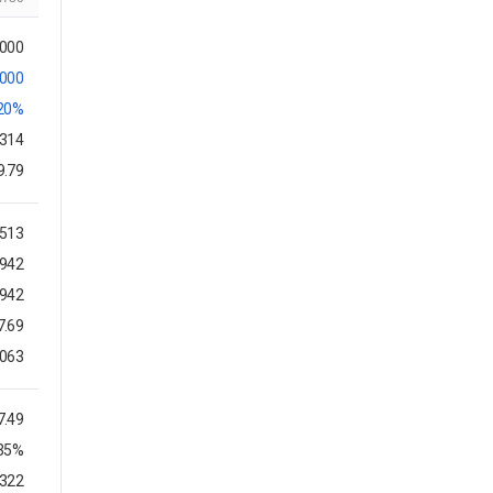
,000
,000
.20%
,314
9.79
,513
,942
,942
7.69
,063
7.49
.35%
7322