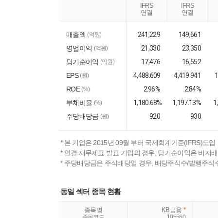
IFRS
IFRS
연결
연결
매출액
241,229
149,661
(억원)
영업이익
21,330
23,350
(억원)
당기순이익
17,476
16,552
(억원)
EPS
4,488.609
4,419.941
1
(원)
ROE
2.96%
2.84%
(%)
부채비율
1,180.68%
1,197.13%
1
(%)
주당배당금
920
930
(원)
* 본 기업은 2015년 09월 부터 국제회계기준(IFRS)도입
* 연결 재무제표 발표 기업의 경우, 당기순이익은 비지
* 주당배당금은 주식배당일 경우, 배당주식수/발행주식
동일 섹터 종목 현황
종목명
KB금융
*
종목코드
105560