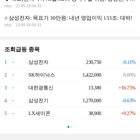
trhjr
25.09.18 00:35
○ 삼성전자: 목표가 30만원: 내년 영업이익 133조: 대박!
trhjr
25.09.18 00:35
조회급등 종목
1
삼성전자
230,750
-0.11%
6
2
SK하이닉스
1,422,000
0.00%
7
3
대한광통신
13,380
+16.75%
8
4
삼성전기
1,270,000
-0.63%
9
5
LX세미콘
38,900
+9.27%
1