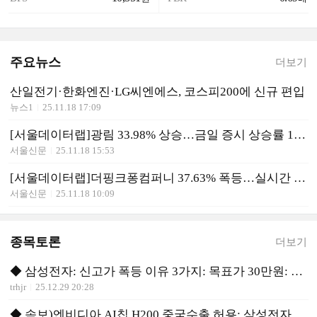
주요뉴스
더보기
산일전기·한화엔진·LG씨엔에스, 코스피200에 신규 편입
뉴스1
25.11.18 17:09
[서울데이터랩]광림 33.98% 상승…금일 증시 상승률 1위로 마감
서울신문
25.11.18 15:53
[서울데이터랩]더핑크퐁컴퍼니 37.63% 폭등…실시간 상승률 1위
서울신문
25.11.18 10:09
종목토론
더보기
◆ 삼성전자: 신고가 폭등 이유 3가지: 목표가 30만원: 선 매수 유리
trhjr
25.12.29 20:28
◆ 속보)엔비디아 AI칩 H200 중국수출 허용: 삼성전자 대박