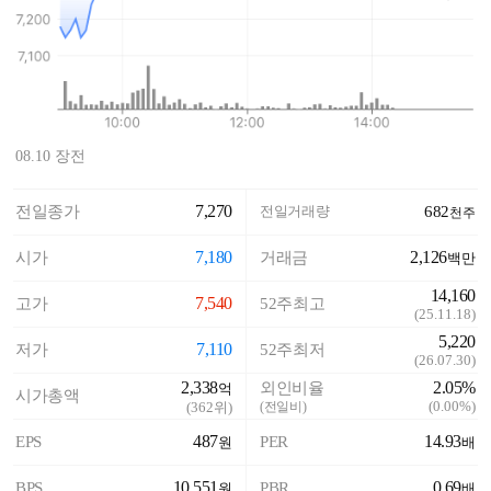
08.10 장전
7,270
전일종가
전일거래량
682
천주
7,180
2,126
시가
거래금
백만
14,160
7,540
고가
52주최고
(
25.11.18
)
5,220
7,110
저가
52주최저
(
26.07.30
)
2,338
2.05%
외인비율
억
시가총액
(
0.00%
)
(
362
위)
(전일비)
487
14.93
EPS
PER
원
배
10,551
0.69
BPS
PBR
원
배