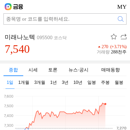
MY
미래나노텍
095500
코스닥
7,540
270 (+3.71%)
288
거래량
천주
종합
시세
토론
뉴스·공시
매매동향
1일
1개월
3개월
1년
3년
10년
일봉
주봉
월봉