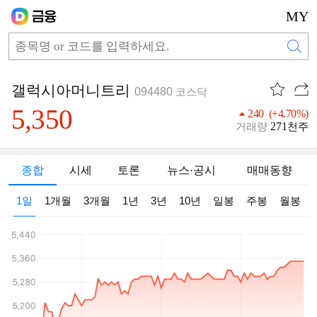
MY
갤럭시아머니트리
094480
코스닥
5,350
240 (+4.70%)
271
거래량
천주
종합
시세
토론
뉴스·공시
매매동향
1일
1개월
3개월
1년
3년
10년
일봉
주봉
월봉