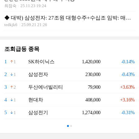
최점숙
25.11.23 19:24
◆ 대박) 삼성전자: 27조원 대형수주+수십조 임박: 매수 유리
tedkjk6
25.09.21 21:26
조회급등 종목
1
SK하이닉스
1,420,000
-0.14%
6
1
2
삼성전자
230,000
-0.43%
7
1
3
두산에너빌리티
79,900
+3.63%
8
2
4
현대차
408,000
+3.16%
9
1
5
삼성전기
1,274,000
-0.31%
1
1