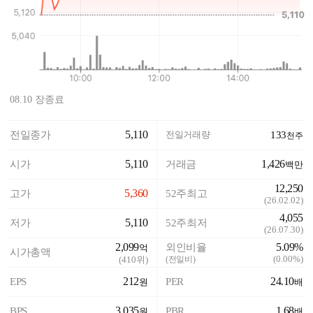
08.10 장종료
5,110
전일종가
전일거래량
133
천주
5,110
1,426
시가
거래금
백만
12,250
5,360
고가
52주최고
(
26.02.02
)
4,055
5,110
저가
52주최저
(
26.07.30
)
2,099
5.09%
외인비율
억
시가총액
(
0.00%
)
(
410
위)
(전일비)
212
24.10
EPS
PER
원
배
3,035
1.68
BPS
PBR
원
배