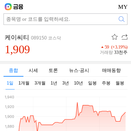
MY
케이씨티
089150
코스닥
1,909
59 (+3.19%)
33
거래량
천주
종합
시세
토론
뉴스·공시
매매동향
1일
1개월
3개월
1년
3년
10년
일봉
주봉
월봉