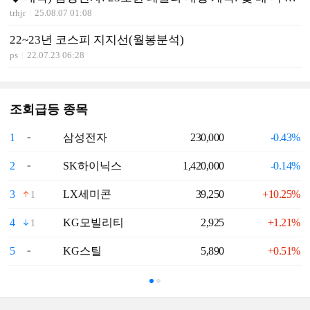
trhjr
25.08.07 01:08
22~23년 코스피 지지선(월봉분석)
ps
22.07.23 06:28
조회급등 종목
1
삼성전자
230,000
-0.43%
6
2
SK하이닉스
1,420,000
-0.14%
7
3
LX세미콘
39,250
+10.25%
8
1
4
KG모빌리티
2,925
+1.21%
9
1
5
KG스틸
5,890
+0.51%
1