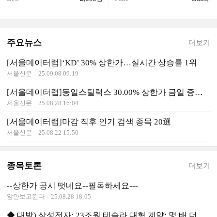
주요뉴스
더보기
[서울데이터랩]‘KD’ 30% 상한가…실시간 상승률 1위
서울신문
25.09.08 09:19
[서울데이터랩]동일스틸럭스 30.00% 상한가 금일 증시 상승률 1위로 마감
서울신문
25.08.28 16:04
[서울데이터랩]마감 직후 인기 검색 종목 20選
서울신문
25.08.22 15:50
종목토론
더보기
--상한가 공시 떳네요--필독하세요---
앞만보고뛴다
25.08.28 18:05
◆ 대박) 삼성전자: 23조원 테슬라 대형 계약: 몇 배 더 있다함