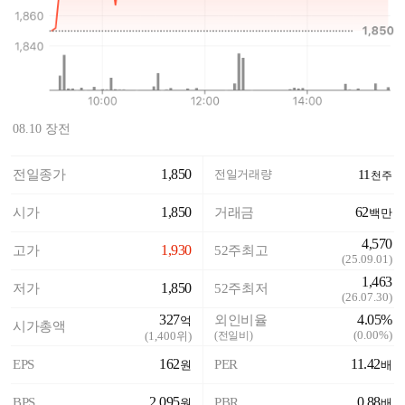
08.10 장전
1,850
전일종가
전일거래량
11
천주
1,850
62
시가
거래금
백만
4,570
1,930
고가
52주최고
(
25.09.01
)
1,463
1,850
저가
52주최저
(
26.07.30
)
327
4.05%
외인비율
억
시가총액
(
0.00%
)
(
1,400
위)
(전일비)
162
11.42
EPS
PER
원
배
2,095
0.88
BPS
PBR
원
배