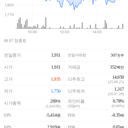
08.07 장종료
1,911
전일종가
전일거래량
307
천주
1,911
352
시가
거래금
백만
14,650
1,935
고가
52주최고
(
25.08.25
)
1,317
1,750
저가
52주최저
(
26.07.29
)
269
0.78%
외인비율
억
시가총액
(
0.00%
)
(
1,843
위)
(전일비)
-5,414
-0.35
EPS
PER
원
배
2,919
0.65
BPS
PBR
원
배