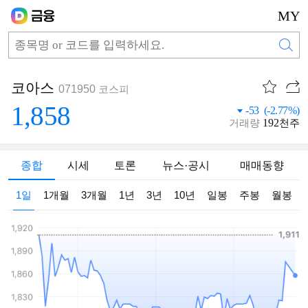
MY
코아스
071950
코스피
1,858
-53 (-2.77%)
192
거래량
천주
종합
시세
토론
뉴스·공시
매매동향
1일
1개월
3개월
1년
3년
10년
일봉
주봉
월봉