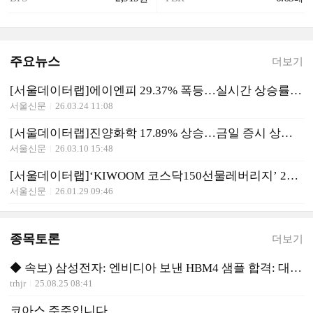
주요뉴스
더보기
[서울데이터랩]에이엔피 29.37% 폭등…실시간 상승률 1위
서울신문
26.03.24 11:08
[서울데이터랩]진양화학 17.89% 상승…금일 증시 상승률 1위로 마감
서울신문
26.03.10 15:48
[서울데이터랩]‘KIWOOM 코스닥150선물레버리지’ 29.18% 폭등…실시간 상승률 1위
서울신문
26.01.29 09:46
종목토론
더보기
◆ 속보) 삼성전자: 엔비디아 보낸 HBM4 샘플 합격: 대박호재
trhjr
25.08.25 08:41
코아스 주주입니다