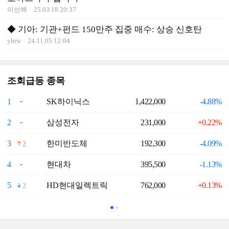
이선해
25.03.18 20:37
◆ 기아: 기관+펀드 150만주 집중 매수: 상승 신호탄
yhrw
24.11.05 12:04
조회급등 종목
1
SK하이닉스
1,422,000
-4.88%
6
2
삼성전자
231,000
+0.22%
7
3
한미반도체
192,300
-4.09%
8
2
4
현대차
395,500
-1.13%
9
5
HD현대일렉트릭
762,000
+0.13%
1
2