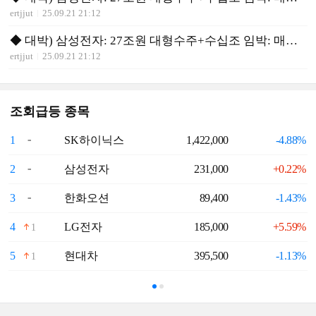
ertjjut
25.09.21 21:12
◆ 대박) 삼성전자: 27조원 대형수주+수십조 임박: 매수 유리
ertjjut
25.09.21 21:12
조회급등 종목
1
SK하이닉스
1,422,000
-4.88%
6
2
삼성전자
231,000
+0.22%
7
3
한화오션
89,400
-1.43%
8
4
LG전자
185,000
+5.59%
9
1
5
현대차
395,500
-1.13%
1
1