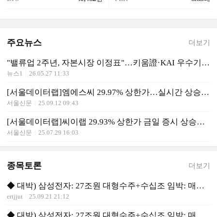
주요뉴스
더보기
"밸류업 2주년, 자본시장 이정표"…키움證·KAI 우수기업 표창
뉴스1
26.05.27 11:33
[서울데이터랩]엠에스씨 29.97% 상한가…실시간 상승률 1위
서울신문
25.09.12 09:43
[서울데이터랩]씨이랩 29.93% 상한가 금일 증시 상승률 1위로 마감
서울신문
25.07.29 16:03
종목토론
더보기
◆ 대박) 삼성전자: 27조원 대형수주+수십조 임박: 매수 유리
ertjjut
25.09.21 21:12
◆ 대박) 삼성전자: 27조원 대형수주+수십조 임박: 매수 유리