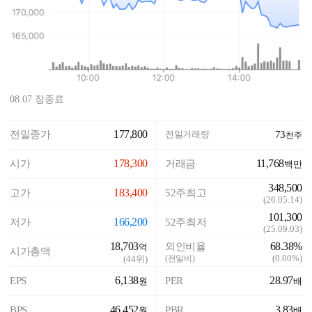
08.07 장종료
177,800
전일종가
전일거래량
73
천주
178,300
11,768
시가
거래금
백만
348,500
183,400
고가
52주최고
(
26.05.14
)
101,300
166,200
저가
52주최저
(
25.09.03
)
18,703
68.38%
외인비율
억
시가총액
(
0.00%
)
(
44
위)
(전일비)
6,138
28.97
EPS
PER
원
배
46,452
3.83
BPS
PBR
원
배