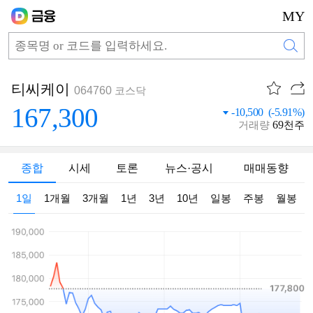
MY
티씨케이
064760
코스닥
167,300
-10,500 (-5.91%)
69
거래량
천주
종합
시세
토론
뉴스·공시
매매동향
1일
1개월
3개월
1년
3년
10년
일봉
주봉
월봉