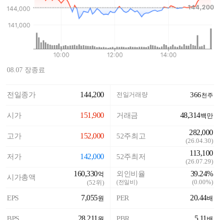
08.07 장종료
144,200
전일종가
전일거래량
366
천주
151,900
48,314
시가
거래금
백만
282,000
152,000
고가
52주최고
(
26.04.30
)
113,100
142,000
저가
52주최저
(
26.07.29
)
160,330
39.24%
외인비율
억
시가총액
(
0.00%
)
(
52
위)
(전일비)
7,055
20.44
EPS
PER
원
배
28,211
5.11
BPS
PBR
원
배