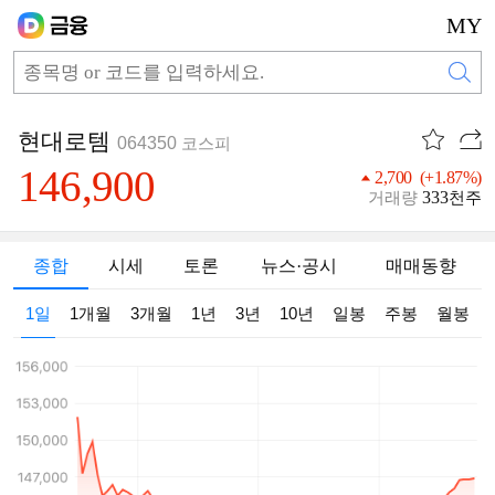
MY
현대로템
064350
코스피
146,900
2,700 (+1.87%)
333
거래량
천주
종합
시세
토론
뉴스·공시
매매동향
1일
1개월
3개월
1년
3년
10년
일봉
주봉
월봉