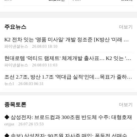
주요뉴스
더보기
K2 전차 잇는 '명품 미사일' 개발 정조준 [K방산 '미래 주역'을 만나다]
파이낸셜뉴스
26.08.03 18:10
현대로템 '덕티드 램제트' 체계개발 출사표… K2 잇는 '명품 미사일' 정조준
파이낸셜뉴스
26.08.03 11:03
조선 2.7조, 방산 1.7조 '역대급 실적'인데…목표가 줄하향 왜?
뉴스1
26.08.03 06:31
종목토론
더보기
◆ 삼성전자: 브로드컴과 300조원 반도체 수주: 대형호재
ertjjut
26.07.26 15:53
◆ 속보) 삼성전자: 90조원 자사주 매입: 폭등전 선매수 유리