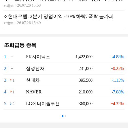
ertjjut
26.07.26 15:53
○ 현대로템: 2분기 영업이익 -10% 하락: 폭락 불가피
ertjjut
26.07.26 15:49
조회급등 종목
1
SK하이닉스
1,422,000
-4.88%
6
2
삼성전자
231,000
+0.22%
7
3
현대차
395,500
-1.13%
8
1
4
NAVER
210,000
-7.08%
9
1
5
LG에너지솔루션
360,000
+4.35%
1
2