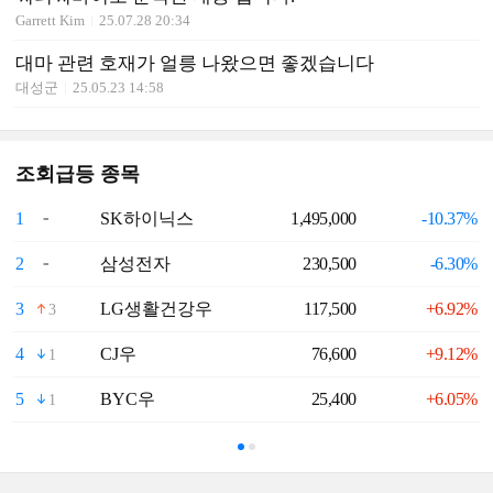
Garrett Kim
25.07.28 20:34
대마 관련 호재가 얼릉 나왔으면 좋겠습니다
대성군
25.05.23 14:58
조회급등 종목
1
SK하이닉스
1,495,000
-10.37%
6
2
삼성전자
230,500
-6.30%
7
3
LG생활건강우
117,500
+6.92%
8
3
4
CJ우
76,600
+9.12%
9
1
5
BYC우
25,400
+6.05%
1
1