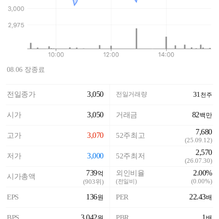
08.06 장종료
3,050
전일종가
전일거래량
31
천주
3,050
82
시가
거래금
백만
7,680
3,070
고가
52주최고
(
25.09.12
)
2,570
3,000
저가
52주최저
(
26.07.30
)
739
2.00%
외인비율
억
시가총액
(
0.00%
)
(
903
위)
(전일비)
136
22.43
EPS
PER
원
배
3,042
1
BPS
PBR
원
배