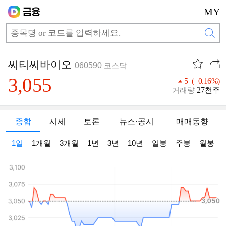
MY
씨티씨바이오
060590
코스닥
3,055
5 (+0.16%)
27
거래량
천주
종합
시세
토론
뉴스·공시
매매동향
1일
1개월
3개월
1년
3년
10년
일봉
주봉
월봉