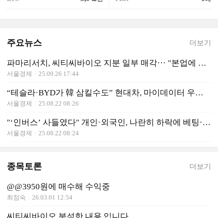
주요뉴스
더보기
파마리서치, 씨티씨바이오 지분 일부 매각··· "본업에 집중"
서울경제
25.09.26 17:44
“테슬라·BYD가 韓 삼킬수도” 현대차, 마이데이터 우려···최태원 “AI 갖고 놀 수 있어야 혁신·성공 이뤄” [AI 프리즘*기업 CEO 뉴스]
서울경제
25.08.22 08:26
"‘인버스’ 사들였다" 개인·외국인, 나란히 하락에 베팅···"달러 패권 견제" 中, 위안화 기반 스테이블코인 도입 검토 [AI 프리즘*금융상품 투자자 뉴스]
서울경제
25.08.22 08:24
종목토론
더보기
@@3950원에 매수해 수익중
최점숙
26.03.01 12:54
씨티씨바이오 분석한 내용 입니다.