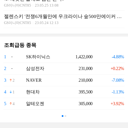
GS이니마CNT85
23.05.25 13:08
젤렌스키 '전쟁6개월만에 우크라이나 숲500만에이커 파괴'
GS이니마CNT85
23.05.24 12:13
조회급등 종목
1
SK하이닉스
1,422,000
-4.88%
6
2
삼성전자
231,000
+0.22%
7
3
NAVER
210,000
-7.08%
8
2
4
현대차
395,500
-1.13%
9
1
5
알테오젠
305,000
+3.92%
1
4