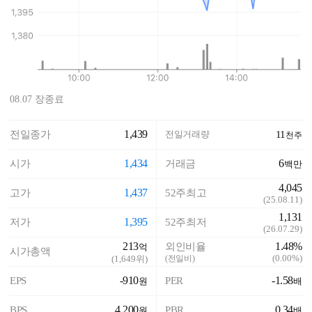
08.07 장종료
1,439
전일종가
전일거래량
11
천주
1,434
6
시가
거래금
백만
4,045
1,437
고가
52주최고
(
25.08.11
)
1,131
1,395
저가
52주최저
(
26.07.29
)
213
1.48%
외인비율
억
시가총액
(
0.00%
)
(
1,649
위)
(전일비)
-910
-1.58
EPS
PER
원
배
4,200
0.34
BPS
PBR
원
배