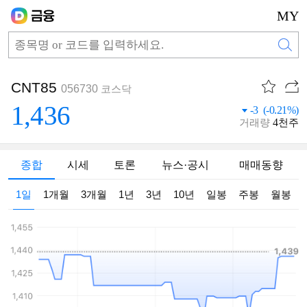
MY
CNT85
056730
코스닥
1,436
-3 (-0.21%)
4
거래량
천주
종합
시세
토론
뉴스·공시
매매동향
1일
1개월
3개월
1년
3년
10년
일봉
주봉
월봉