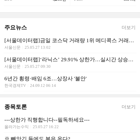
주요뉴스
더보기
[서울데이터랩]금일 코스닥 거래량 1위 메디콕스 거래대금 120억 돌파
서울신문
25.05.27 13:02
[서울데이터랩]‘라닉스’ 29.91% 상한가…실시간 상승률 1위
서울신문
25.05.27 09:30
6년간 횡령·배임 6조…상장사 '불안'
한국경제TV
24.09.12 06:14
종목토론
더보기
---상한가 직행합니다--필독하세요---
올라가는수익
25.05.27 16:22
※ 빼앗긴 들에도 봄은 온다?