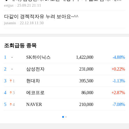
ertjjut
25.09.21 21:11
다같이 경젝적자유 누려 보아요~^^
jutamin
22.12.18 11:30
조회급등 종목
1
SK하이닉스
1,422,000
-4.88%
6
2
삼성전자
231,000
+0.22%
7
3
현대차
395,500
-1.13%
8
1
4
에코프로
86,000
+2.87%
9
3
5
NAVER
210,000
-7.08%
1
4