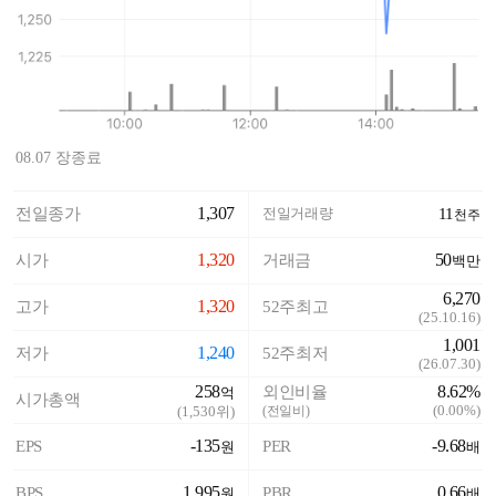
08.07 장종료
1,307
전일종가
전일거래량
11
천주
1,320
50
시가
거래금
백만
6,270
1,320
고가
52주최고
(
25.10.16
)
1,001
1,240
저가
52주최저
(
26.07.30
)
258
8.62%
외인비율
억
시가총액
(
0.00%
)
(
1,530
위)
(전일비)
-135
-9.68
EPS
PER
원
배
1,995
0.66
BPS
PBR
원
배