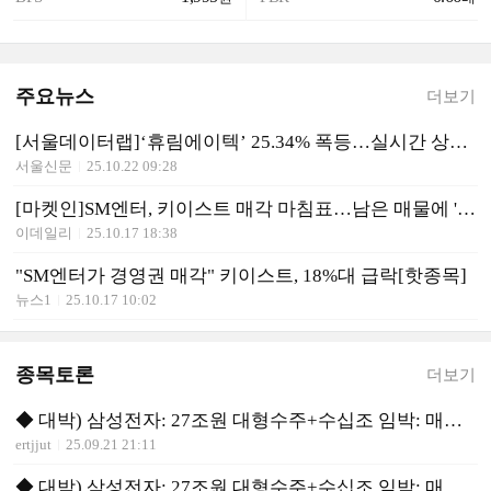
주요뉴스
더보기
[서울데이터랩]‘휴림에이텍’ 25.34% 폭등…실시간 상승률 1위
서울신문
25.10.22 09:28
[마켓인]SM엔터, 키이스트 매각 마침표…남은 매물에 '시선집중'
이데일리
25.10.17 18:38
"SM엔터가 경영권 매각" 키이스트, 18%대 급락[핫종목]
뉴스1
25.10.17 10:02
종목토론
더보기
◆ 대박) 삼성전자: 27조원 대형수주+수십조 임박: 매수 유리
ertjjut
25.09.21 21:11
◆ 대박) 삼성전자: 27조원 대형수주+수십조 임박: 매수 유리