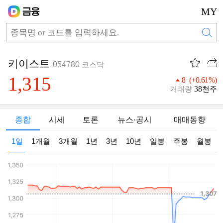
MY
키이스트
054780
코스닥
1,315
8 (+0.61%)
38
거래량
천주
종합
시세
토론
뉴스·공시
매매동향
1일
1개월
3개월
1년
3년
10년
일봉
주봉
월봉