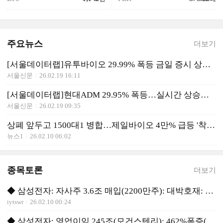
주요뉴스
더보기
[서울데이터랩]유투바이오 29.99% 폭등 금일 증시 상승률 1위로 마감
서울신문
26.02.19 16:11
[서울데이터랩]현대ADM 29.95% 폭등…실시간 상승률 1위
서울신문
26.02.19 09:35
상폐 앞두고 1500대1 병합…제일바이오 4만% 급등 '착시'
뉴스1
26.02.10 06:02
종목토론
더보기
◆ 삼성전자: 자사주 3.6조 매입(2200만주): 대박호재: 매수
iytswr
26.02.10 00:24
◆ 삼성전자: 영업이익 245조(모건스텐리): 462%폭증(30만)