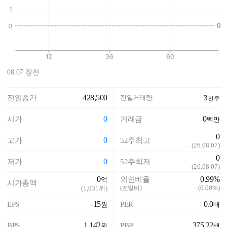
08.07 장전
428,500
전일종가
전일거래량
3
천주
0
0
시가
거래금
백만
0
0
고가
52주최고
(
26.08.07
)
0
0
저가
52주최저
(
26.08.07
)
0
0.99%
외인비율
억
시가총액
(
0.00%
)
(
1,031
위)
(전일비)
-15
0.0
EPS
PER
원
배
1,142
375.22
BPS
PBR
원
배