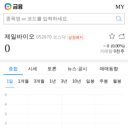
MY
제일바이오
052670
코스닥
상장폐지
0
0 (0.00%)
0
거래량
천주
종합
시세
토론
뉴스·공시
매매동향
1일
1개월
3개월
1년
3년
10년
일봉
주봉
월봉