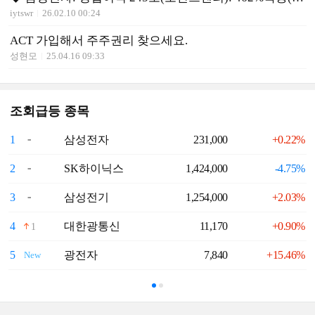
iytswr
26.02.10 00:24
ACT 가입해서 주주권리 찾으세요.
성현모
25.04.16 09:33
조회급등 종목
1
삼성전자
231,000
+0.22%
6
2
SK하이닉스
1,424,000
-4.75%
7
3
삼성전기
1,254,000
+2.03%
8
4
대한광통신
11,170
+0.90%
9
1
5
광전자
7,840
+15.46%
1
New