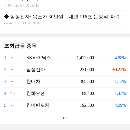
킹카
26.07.10 16:10
◆ 삼성전자: 목표가 30만원…내년 116조 돈방석: 매수적기
iytswr
25.11.20 20:45
조회급등 종목
1
SK하이닉스
1,422,000
-4.88%
6
2
삼성전자
231,000
+0.22%
7
3
현대차
395,500
-1.13%
8
4
한화오션
89,400
-1.43%
9
4
5
한미반도체
192,300
-4.09%
1
1