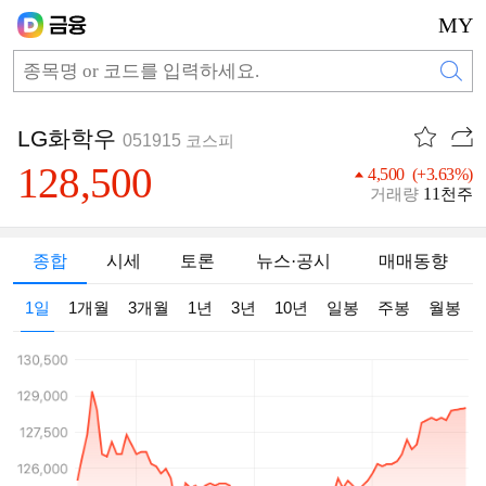
MY
LG화학우
051915
코스피
128,500
4,500 (+3.63%)
11
거래량
천주
종합
시세
토론
뉴스·공시
매매동향
1일
1개월
3개월
1년
3년
10년
일봉
주봉
월봉