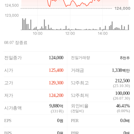
08.07 장종료
124,000
전일종가
전일거래량
8
천주
125,400
1,338
시가
거래금
백만
212,500
129,300
고가
52주최고
(
25.10.30
)
100,000
124,200
저가
52주최저
(
26.07.30
)
9,880
46.41%
외인비율
억
시가총액
(
0.00%
)
(
331
위)
(전일비)
0
0.0
EPS
PER
원
배
0
0
BPS
PBR
원
배