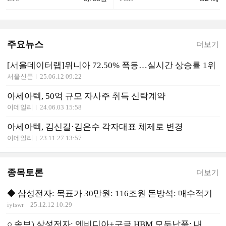
주요뉴스
더보기
[서울데이터랩]위니아 72.50% 폭등…실시간 상승률 1위
서울신문
25.06.12 09:22
아세아텍, 50억 규모 자사주 취득 신탁계약
이데일리
24.06.03 15:58
아세아텍, 김신길·김은수 각자대표 체제로 변경
이데일리
23.11.27 13:57
종목토론
더보기
◆ 삼성전자: 목표가 30만원: 116조원 돈방석: 매수적기
iytswr
25.12.12 10:29
○ 속보) 삼성전자: 엔비디아+구글 HBM 모두납품: 내년 대박