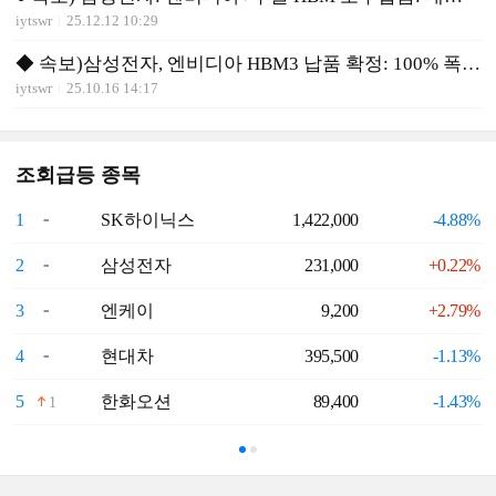
iytswr
25.12.12 10:29
◆ 속보)삼성전자, 엔비디아 HBM3 납품 확정: 100% 폭등사유
iytswr
25.10.16 14:17
조회급등 종목
1
SK하이닉스
1,422,000
-4.88%
6
2
삼성전자
231,000
+0.22%
7
3
엔케이
9,200
+2.79%
8
4
현대차
395,500
-1.13%
9
5
한화오션
89,400
-1.43%
1
1