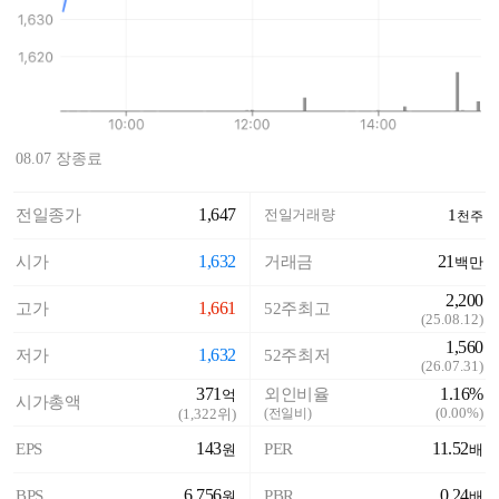
08.07 장종료
1,647
전일종가
전일거래량
1
천주
1,632
21
시가
거래금
백만
2,200
1,661
고가
52주최고
(
25.08.12
)
1,560
1,632
저가
52주최저
(
26.07.31
)
371
1.16%
외인비율
억
시가총액
(
0.00%
)
(
1,322
위)
(전일비)
143
11.52
EPS
PER
원
배
6,756
0.24
BPS
PBR
원
배