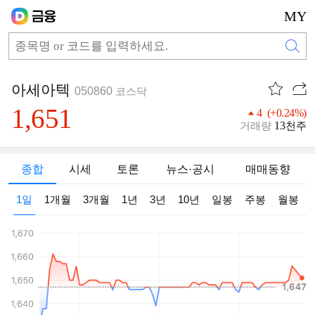
MY
아세아텍
050860
코스닥
1,651
4 (+0.24%)
13
거래량
천주
종합
시세
토론
뉴스·공시
매매동향
1일
1개월
3개월
1년
3년
10년
일봉
주봉
월봉