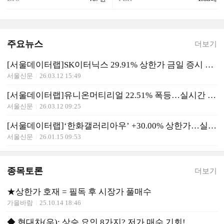
주요뉴스
더보기
[서울데이터랩]SK이터닉스 29.91% 상한가 금일 증시 상승률 1위로 마감
서울신문
26.03.12 15:49
[서울데이터랩]유니온머티리얼 22.51% 폭등…실시간 상승률 1위
서울신문
26.03.12 09:25
[서울데이터랩]‘한화갤러리아우’ +30.00% 상한가…실시간 상승률 1위
서울신문
26.01.15 09:53
종목토론
더보기
★상한가 호재 = 필독 후 시장가 풀매수
가을바람
25.10.14 18:46
◆ 현대차(우): 상승 요인 8가지? 저가 매수 기회!