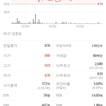
08.07 장종료
876
전일종가
전일거래량
118
천주
880
84
시가
거래금
백만
2,680
919
고가
52주최고
(
25.10.14
)
810
878
저가
52주최저
(
26.07.30
)
372
3.60%
외인비율
억
시가총액
(
0.00%
)
(
1,652
위)
(전일비)
59
14.85
EPS
PER
원
배
467
1.88
BPS
PBR
원
배