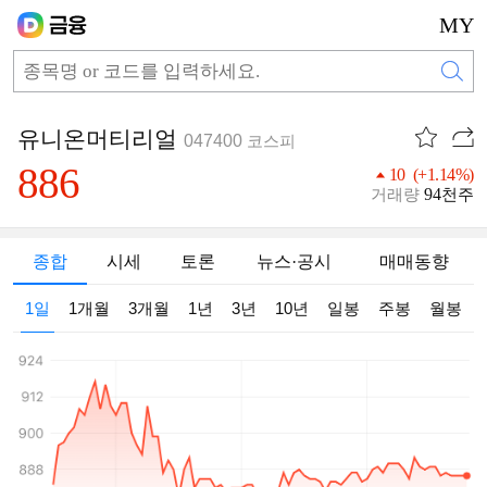
MY
유니온머티리얼
047400
코스피
886
10 (+1.14%)
94
거래량
천주
종합
시세
토론
뉴스·공시
매매동향
1일
1개월
3개월
1년
3년
10년
일봉
주봉
월봉