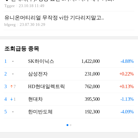
Tggee
23.10.18 11:49
유니온머티리얼 무작정 vi만 기다리지말고..
bfgeeg
23.07.30 16:29
조회급등 종목
1
SK하이닉스
1,422,000
-4.88%
6
2
삼성전자
231,000
+0.22%
7
3
HD현대일렉트릭
762,000
+0.13%
8
7
4
현대차
395,500
-1.13%
9
1
5
한미반도체
192,300
-4.09%
1