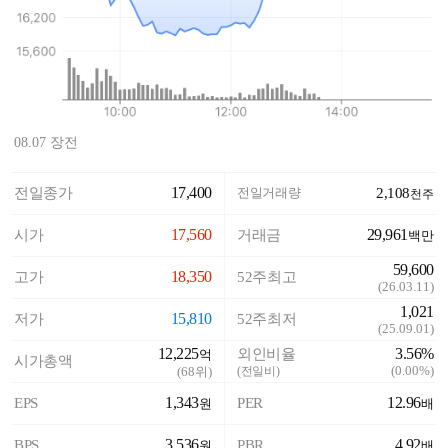
08.07 장전
17,400
전일종가
전일거래량
2,108
천주
17,560
29,961
시가
거래금
백만
59,600
18,350
고가
52주최고
(
26.03.11
)
1,021
15,810
저가
52주최저
(
25.09.01
)
12,225
3.56%
외인비율
억
시가총액
(
0.00%
)
(
68
위)
(전일비)
1,343
12.96
EPS
PER
원
배
3,536
4.92
BPS
PBR
원
배