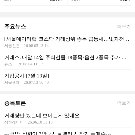
주요뉴스
더보기
[서울데이터랩]코스닥 거래상위 종목 급등세…빛과전자·이노인스트루먼트·마키나락스 상한가
서울신문
26.08.05 13:14
거래소, 내달 14일 주식선물 18종목·옵션 2종목 추가 상장
뉴스1
26.08.04 11:17
기업공시 [7월 13일]
서울경제
26.07.13 16:49
종목토론
더보기
거래량만 봤는데 보이는게 있네요
상한레이더
26.06.10 11:13
---금방..상한가 3방공시 = 빨리,시장가 풀매수---