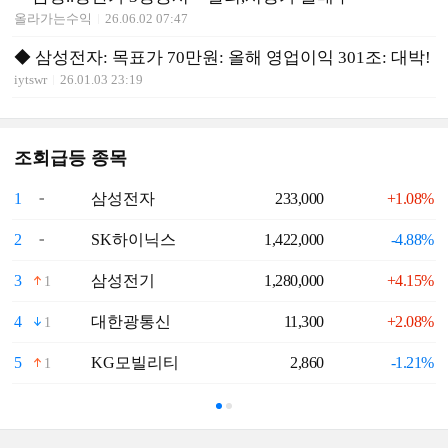
올라가는수익
26.06.02 07:47
◆ 삼성전자: 목표가 70만원: 올해 영업이익 301조: 대박!
iytswr
26.01.03 23:19
조회급등 종목
1
삼성전자
233,000
+1.08%
6
2
SK하이닉스
1,422,000
-4.88%
7
3
삼성전기
1,280,000
+4.15%
8
1
4
대한광통신
11,300
+2.08%
9
1
5
KG모빌리티
2,860
-1.21%
1
1