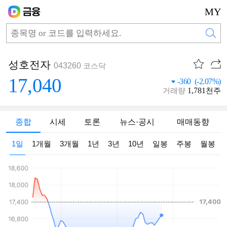
MY
성호전자
043260
코스닥
17,040
-360 (-2.07%)
1,781
거래량
천주
종합
시세
토론
뉴스·공시
매매동향
1일
1개월
3개월
1년
3년
10년
일봉
주봉
월봉