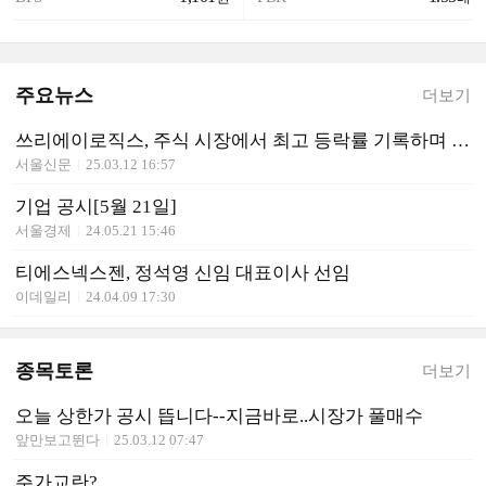
주요뉴스
더보기
쓰리에이로직스, 주식 시장에서 최고 등락률 기록하며 1위 차지
서울신문
25.03.12 16:57
기업 공시[5월 21일]
서울경제
24.05.21 15:46
티에스넥스젠, 정석영 신임 대표이사 선임
이데일리
24.04.09 17:30
종목토론
더보기
오늘 상한가 공시 뜹니다--지금바로..시장가 풀매수
앞만보고뛴다
25.03.12 07:47
주가교란?