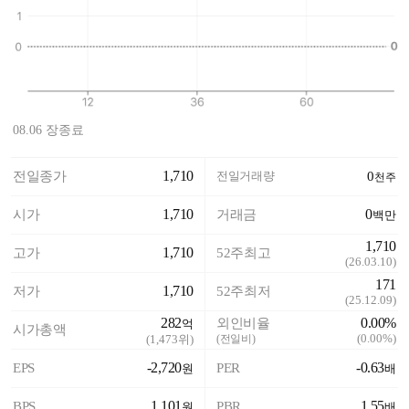
08.06 장종료
1,710
전일종가
전일거래량
0
천주
1,710
0
시가
거래금
백만
1,710
1,710
고가
52주최고
(
26.03.10
)
171
1,710
저가
52주최저
(
25.12.09
)
282
0.00%
외인비율
억
시가총액
(
0.00%
)
(
1,473
위)
(전일비)
-2,720
-0.63
EPS
PER
원
배
1,101
1.55
BPS
PBR
원
배