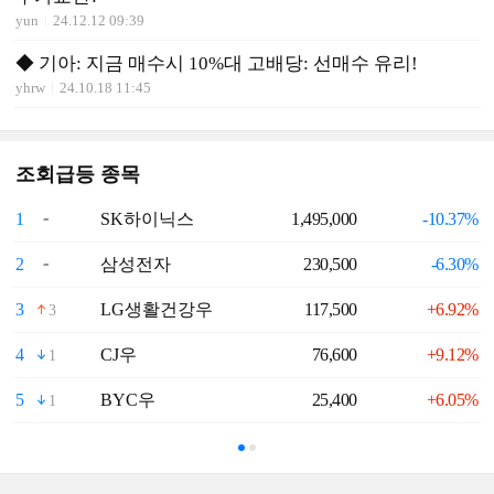
yun
24.12.12 09:39
◆ 기아: 지금 매수시 10%대 고배당: 선매수 유리!
yhrw
24.10.18 11:45
조회급등 종목
1
SK하이닉스
1,495,000
-10.37%
6
2
삼성전자
230,500
-6.30%
7
3
LG생활건강우
117,500
+6.92%
8
3
4
CJ우
76,600
+9.12%
9
1
5
BYC우
25,400
+6.05%
1
1