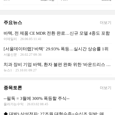
주요뉴스
더보기
바텍, 전 제품 CE MDR 전환 완료…신규 모델 4종도 포함
이데일리
26.06.05 11:41
[서울데이터랩]‘바텍’ 29.93% 폭등…실시간 상승률 1위
서울신문
26.02.27 09:36
치과 장비 기업 바텍, 환자 불편 완화 위한 '바운드리스 캠페인'
뉴스1
25.10.01 09:27
종목토론
더보기
--필독 = 3월에 300% 폭등할 주식--
올라가는수익
26.03.02 08:45
◆ 대박) 삼성전자: 27조원 대형수주+수십조 임박: 매수 유리