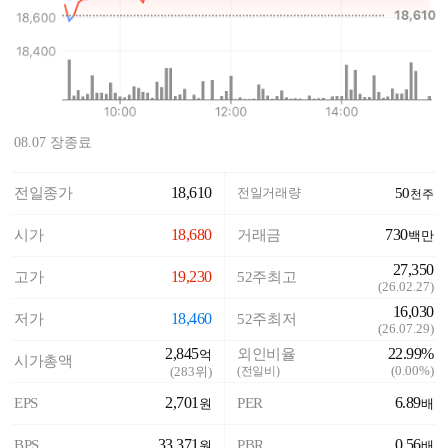
08.07 장종료
18,610
전일종가
전일거래량
50
천주
18,680
730
시가
거래금
백만
27,350
19,230
고가
52주최고
(
26.02.27
)
16,030
18,460
저가
52주최저
(
26.07.29
)
2,845
22.99%
외인비율
억
시가총액
(
0.00%
)
(
283
위)
(전일비)
2,701
6.89
EPS
PER
원
배
33,371
0.56
BPS
PBR
원
배