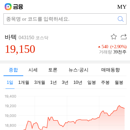
MY
바텍
043150
코스닥
19,150
540 (+2.90%)
39
거래량
천주
종합
시세
토론
뉴스·공시
매매동향
1일
1개월
3개월
1년
3년
10년
일봉
주봉
월봉