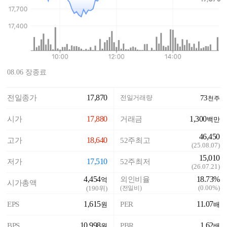
08.06 장종료
17,870
전일종가
전일거래량
73
천주
17,880
1,300
시가
거래금
백만
46,450
18,640
고가
52주최고
(
25.08.07
)
15,010
17,510
저가
52주최저
(
26.07.21
)
4,454
18.73%
외인비율
억
시가총액
(
0.00%
)
(
190
위)
(전일비)
1,615
11.07
EPS
PER
원
배
10,998
1.62
BPS
PBR
원
배