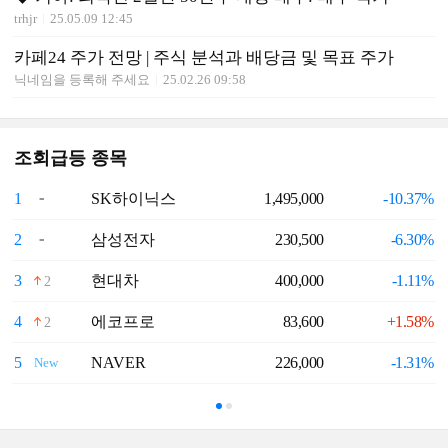
trhjr
25.05.09 12:45
카페24 주가 전망 | 주식 분석과 배당금 및 목표 주가
닉네임을 등록해 주세요
25.02.26 09:58
조회급등 종목
1
SK하이닉스
1,495,000
-10.37%
6
2
삼성전자
230,500
-6.30%
7
3
현대차
400,000
-1.11%
8
2
4
에코프로
83,600
+1.58%
9
2
5
NAVER
226,000
-1.31%
1
New