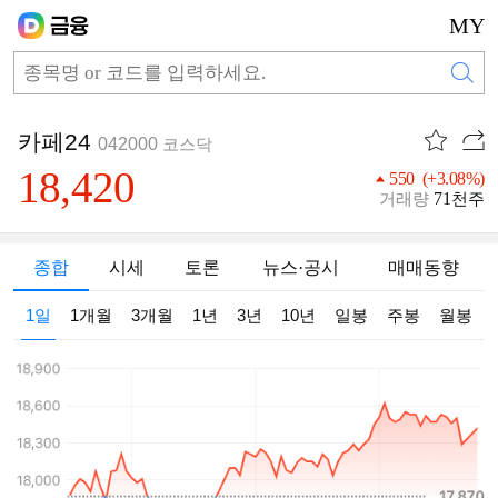
MY
카페24
042000
코스닥
18,420
550 (+3.08%)
71
거래량
천주
종합
시세
토론
뉴스·공시
매매동향
1일
1개월
3개월
1년
3년
10년
일봉
주봉
월봉