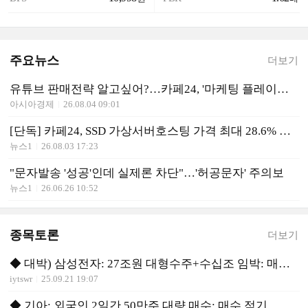
주요뉴스
더보기
유튜브 판매전략 알고싶어?…카페24, '마케팅 플레이북 2026' 개최
아시아경제
26.08.04 09:01
[단독] 카페24, SSD 가상서버호스팅 가격 최대 28.6% 인상
뉴스1
26.08.03 17:23
"문자발송 '성공'인데 실제론 차단"…'허공문자' 주의보
뉴스1
26.06.26 10:52
종목토론
더보기
◆ 대박) 삼성전자: 27조원 대형수주+수십조 임박: 매수 유리
iytswr
25.09.21 19:07
◆ 기아: 외국인 2일간 50만주 대량 매수: 매수 적기