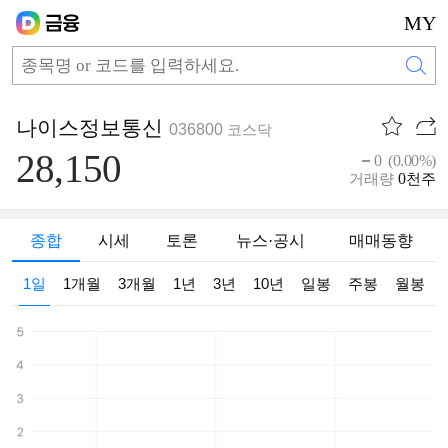
MY
나이스정보통신
036800
코스닥
28,150
0 (0.00%)
0
거래량
천주
종합
시세
토론
뉴스·공시
매매동향
1일
1개월
3개월
1년
3년
10년
일봉
주봉
월봉