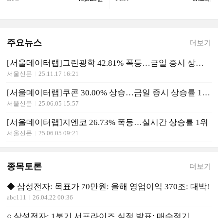
주요뉴스
더보기
[서울데이터랩]그린광학 42.81% 폭등…금일 증시 상승률 1위로 마감
서울신문
25.11.17 16:21
[서울데이터랩]쿠콘 30.00% 상승…금일 증시 상승률 1위로 마감
서울신문
25.06.05 15:57
[서울데이터랩]지엔코 26.73% 폭등…실시간 상승률 1위
서울신문
25.06.05 09:21
종목토론
더보기
◆ 삼성전자: 목표가 70만원: 올해 영업이익 370조: 대박!
abc111
26.04.22 00:36
○ 삼성전자: 1분기 서프라이즈 실적 발표: 매수적기