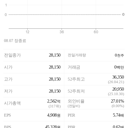
08.07 장종료
28,150
전일종가
전일거래량
0
천주
28,150
0
시가
거래금
백만
36,350
28,150
고가
52주최고
(
26.04.21
)
20,950
28,150
저가
52주최저
(
25.10.30
)
2,562
27.01%
외인비율
억
시가총액
(
0.00%
)
(
317
위)
(전일비)
4,908
5.74
EPS
PER
원
배
45,328
0.62
BPS
PBR
원
배