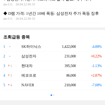
abc111
26.04.22 00:35
◆ D램 가격: 1년간 10배 폭등: 삼성전자 주가 폭등 징후
abc111
26.04.22 00:35
조회급등 종목
1
SK하이닉스
1,422,000
-4.88%
6
2
삼성전자
231,000
+0.22%
7
3
현대차
395,500
-1.13%
8
1
4
에코프로
86,000
+2.87%
9
3
5
NAVER
210,000
-7.08%
1
4