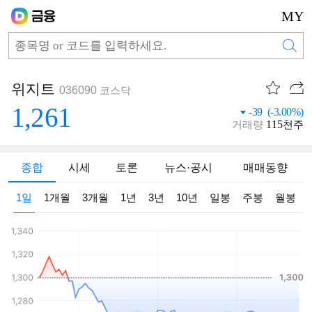
MY
위지트
036090
코스닥
1,261
-39 (-3.00%)
115
거래량
천주
종합
시세
토론
뉴스·공시
매매동향
1일
1개월
3개월
1년
3년
10년
일봉
주봉
월봉