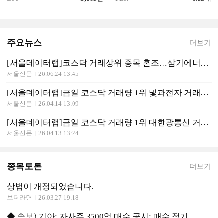
주요뉴스
더보기
[서울데이터랩]코스닥 거래상위 종목 혼조…삼기에너지솔루션즈 상한가, 모헨즈·노블엠앤비 급등
서울신문
26.06.24 13:45
[서울데이터랩]금일 코스닥 거래량 1위 빛과전자 거래대금 2212억 돌파
서울신문
26.04.14 13:09
[서울데이터랩]금일 코스닥 거래량 1위 대한광통신 거래대금 935억 돌파
서울신문
26.04.13 13:24
종목토론
더보기
상법이 개정되었습니다.
보더라면
26.03.27 19:18
◆ 속보) 기아: 자사주 3500억 매수 공시: 매수 적기