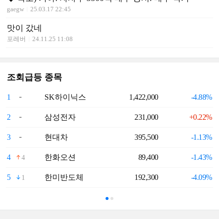
gaegw
25.03.17 22:45
맛이 갔네
포레버
24.11.25 11:08
조회급등 종목
1
SK하이닉스
1,422,000
-4.88%
6
2
삼성전자
231,000
+0.22%
7
3
현대차
395,500
-1.13%
8
4
한화오션
89,400
-1.43%
9
4
5
한미반도체
192,300
-4.09%
1
1