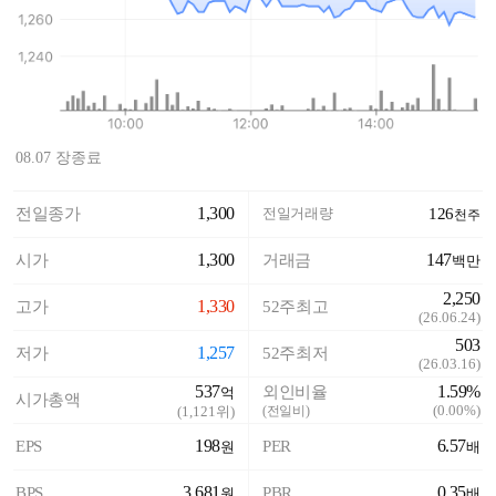
08.07 장종료
1,300
전일종가
전일거래량
126
천주
1,300
147
시가
거래금
백만
2,250
1,330
고가
52주최고
(
26.06.24
)
503
1,257
저가
52주최저
(
26.03.16
)
537
1.59%
외인비율
억
시가총액
(
0.00%
)
(
1,121
위)
(전일비)
198
6.57
EPS
PER
원
배
3,681
0.35
BPS
PBR
원
배