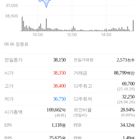
08.06 장종료
38,150
전일종가
전일거래량
2,573
천주
38,350
88,799
시가
거래금
백만
69,700
38,400
고가
52주최고
(
25.10.29
)
32,250
36,750
저가
52주최저
(
26.06.26
)
169,662
28.94%
외인비율
억
시가총액
(
0.00%
)
(
48
위)
(전일비)
1,118
34.12
EPS
PER
원
배
25,625
1.49
BPS
PBR
원
배