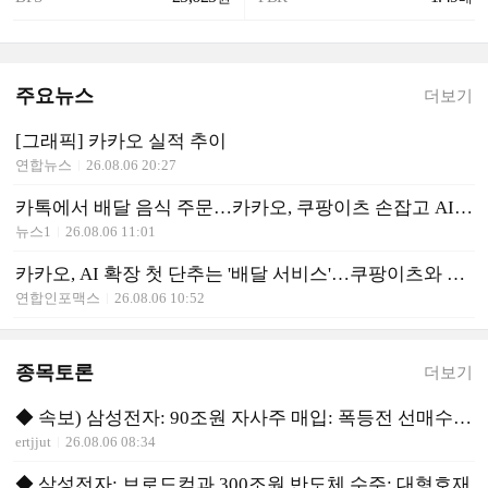
주요뉴스
더보기
[그래픽] 카카오 실적 추이
연합뉴스
26.08.06 20:27
카톡에서 배달 음식 주문…카카오, 쿠팡이츠 손잡고 AI 수익화 시동
뉴스1
26.08.06 11:01
카카오, AI 확장 첫 단추는 '배달 서비스'…쿠팡이츠와 파트너십
연합인포맥스
26.08.06 10:52
종목토론
더보기
◆ 속보) 삼성전자: 90조원 자사주 매입: 폭등전 선매수 유리
ertjjut
26.08.06 08:34
◆ 삼성전자: 브로드컴과 300조원 반도체 수주: 대형호재