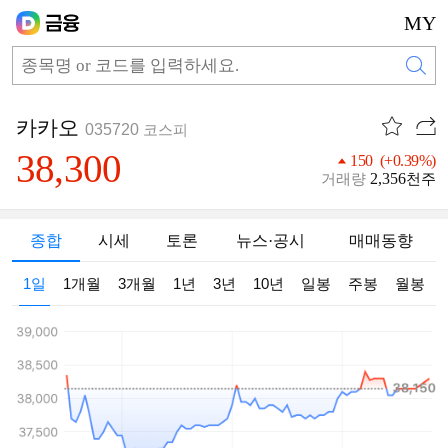
MY
카카오
035720
코스피
38,300
150 (+0.39%)
2,356
거래량
천주
종합
시세
토론
뉴스·공시
매매동향
1일
1개월
3개월
1년
3년
10년
일봉
주봉
월봉