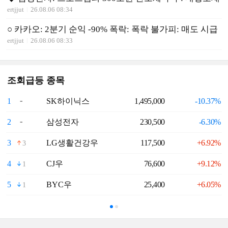
ertjjut
26.08.06 08:34
○ 카카오: 2분기 순익 -90% 폭락: 폭락 불가피: 매도 시급
ertjjut
26.08.06 08:33
조회급등 종목
1
SK하이닉스
1,495,000
-10.37%
6
2
삼성전자
230,500
-6.30%
7
3
LG생활건강우
117,500
+6.92%
8
3
4
CJ우
76,600
+9.12%
9
1
5
BYC우
25,400
+6.05%
1
1