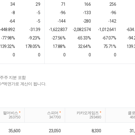
34
29
71
166
256
-8
-5
-96
-133
-96
-64
-5
-144
-280
-142
-448.892
-31.39
-1,622.837
-2,082.574
-1,012.641
-634
-77.98%
-9.23%
-27.56%
-65.33%
-67.07%
-94
139.32%
178.05%
17.88%
32.64%
75.71%
139.
0
0
0
0
0
배주주 지분 포함
수*액면가로 계산이 됩니다.
펄어비스
*
스피어
*
카카오게임즈
*
클
263750
347700
293490
46
35,600
23,050
8,330
31