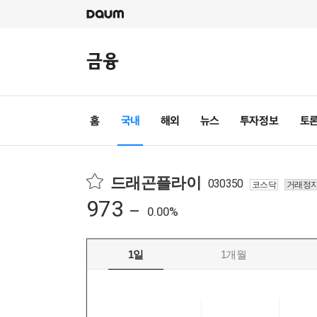
드래곤플라이
030350
코스닥
거래정
973
0.00%
1일
1개월