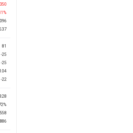
350
.11%
,096
5.37
81
-25
-25
1.04
-22
8.28
.72%
1558
0886