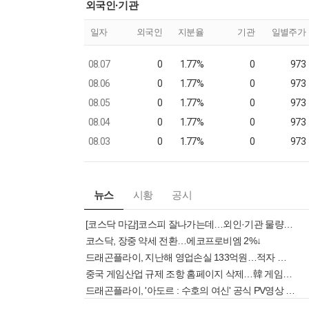
외국인·기관
일자
외국인
지분율
기관
일별주가
08.07
0
1.77%
0
973
08.06
0
1.77%
0
973
08.05
0
1.77%
0
973
08.04
0
1.77%
0
973
08.03
0
1.77%
0
973
뉴스
시황
공시
[코스닥 마감]코스피 잘나가는데…외인·기관 물량에 발목
코스닥, 장중 약세 전환…에코프로비엠 2%↓
드래곤플라이, 지난해 영업손실 133억원…적자 폭 확대
중국 게임산업 규제 조항 홈페이지 삭제…韓 게임주도 급등[핫종목]
드래곤플라이, '아도르 : 수호의 여신' 공식 PV영상 공개