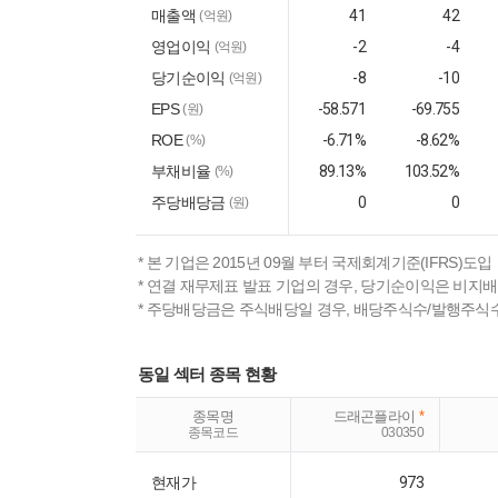
매출액
41
42
(억원)
영업이익
-2
-4
(억원)
당기순이익
-8
-10
(억원)
EPS
-58.571
-69.755
(원)
ROE
-6.71%
-8.62%
(%)
부채비율
89.13%
103.52%
(%)
주당배당금
0
0
(원)
* 본 기업은 2015년 09월 부터 국제회계기준(IFRS)도입
* 연결 재무제표 발표 기업의 경우, 당기순이익은 비지
* 주당배당금은 주식배당일 경우, 배당주식수/발행주식
동일 섹터 종목 현황
종목명
드래곤플라이
*
종목코드
030350
현재가
973