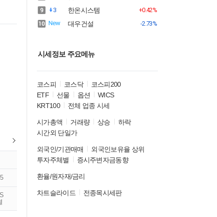
3
한온시스템
+0.42%
대우건설
-2.73%
시세정보 주요메뉴
코스피
코스닥
코스피200
ETF
선물
옵션
WICS
KRT100
전체 업종 시세
시가총액
거래량
상승
하락
시간외 단일가
외국인/기관매매
외국인보유율 상위
투자주체별
증시주변자금동향
환율/원자재/금리
5
차트슬라이드
전종목시세판
RS
결