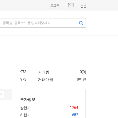
로그인
종목명, 종목코드를 입력해주세요
973
거래량
0(0)
973
거래대금
0백만
투자정보
상한가
1,264
하한가
682