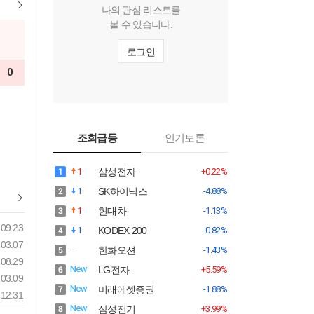
나의 관심 리스트를
볼 수 있습니다.
로그인
0
조회급등
인기토론
1
삼성전자
+0.22%
1
SK하이닉스
-4.88%
1
현대차
-1.13%
09.23
1
KODEX 200
-0.82%
03.07
한화오션
-1.43%
08.29
LG전자
+5.59%
03.09
미래에셋증권
-1.88%
12.31
삼성전기
+3.99%