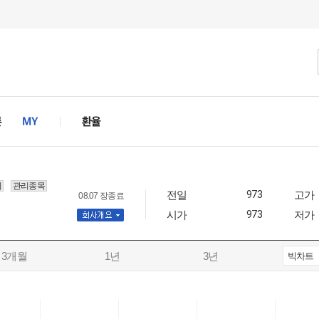
지
관리종목
전일
973
고가
08.07 장종료
시가
973
저가
사개요
3개월
1년
3년
빅차트