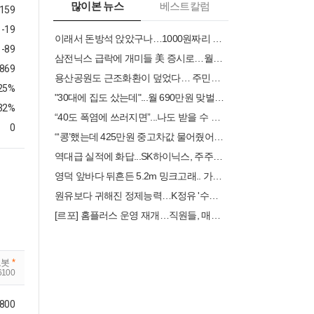
많이본 뉴스
베스트칼럼
159
-19
이래서 돈방석 앉았구나…1000원짜리 팔아 4000억 번 비결 [권용훈의 트렌드워치]
-89
삼전닉스 급락에 개미들 美 증시로…월가는 “과열 경고”
.869
용산공원도 근조화환이 덮었다… 주민들 “어린이정원에 주택 안 돼”
.25%
"30대에 집도 샀는데"...월 690만원 맞벌이, 남는 건 20만원뿐 [머니설계사무소]
32%
“40도 폭염에 쓰러지면”...나도 받을 수 있는 보험금 있다
0
“‘콩’했는데 425만원 중고차값 물어줬어요”…내달 나이롱 환자 검토제 도입
역대급 실적에 화답...SK하이닉스, 주주환원 시점 3분기로 조기 발표
영덕 앞바다 뒤흔든 5.2m 밍크고래.. 가격이 무려
원유보다 귀해진 정제능력…K정유 '수출 기회' 커진다
[르포] 홈플러스 운영 재개…직원들, 매대 물품 채우기 ‘분주’
로봇
*
6100
,800