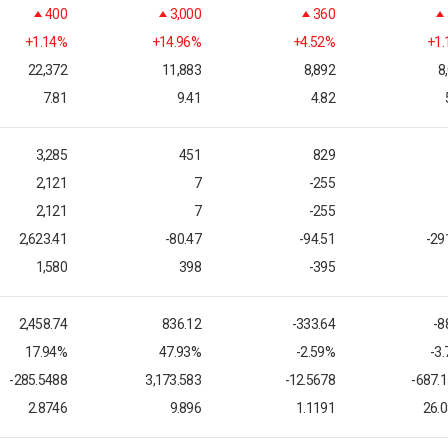
400
3,000
360
+1.14%
+14.96%
+4.52%
+1
22,372
11,883
8,892
8
7.81
9.41
4.82
3,285
451
829
2,121
7
-255
2,121
7
-255
2,623.41
-80.47
-94.51
-29
1,580
398
-395
2,458.74
836.12
-333.64
-8
17.94%
47.93%
-2.59%
-3
-285.5488
3,173.583
-12.5678
-687.
2.8746
9.896
1.1191
26.