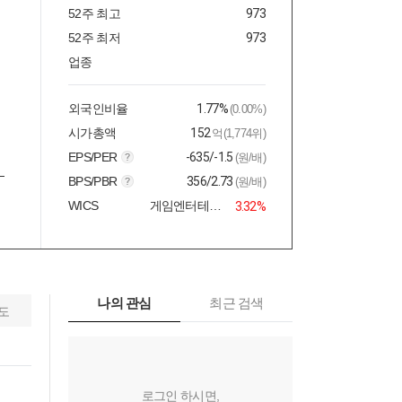
52주 최고
973
52주 최저
973
업종
외국인비율
1.77%
(0.00%)
시가총액
152
억(1,774위)
EPS/PER
-635/-1.5
(원/배)
BPS/PBR
356/2.73
(원/배)
WICS
게임엔터테인먼트
3.32%
나의 관심
최근 검색
도
로그인 하시면,