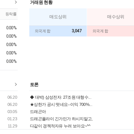
거래원 현황
등락률
매도상위
매수상위
0.00%
3,047
외국계 합
외국계 합
0.00%
0.00%
0.00%
0.00%
토론
06.20
◆ 대박) 삼성전자: 27조원 대형수...
06.20
★상한가 공시 떳네요--이익 700%...
03.05
드래곤아
01.23
드래곤플라이 긴가민가 하시지말고,
11.29
다같이 경젝적자유 누려 보아요~^^