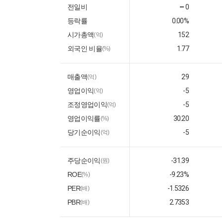
전일비
0
등락률
0.00%
시가총액
152
(억)
외국인 비율
1.77
(%)
매출액
29
(억)
영업이익
-5
(억)
조정영업이익
-5
(억)
영업이익률
30.20
(%)
당기순이익
-5
(억)
주당순이익
-31.39
(원)
ROE
-9.23%
(%)
PER
-1.5326
(배)
PBR
2.7353
(배)