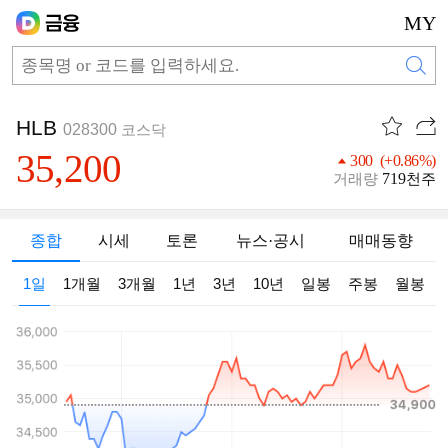
MY
HLB
028300
코스닥
35,200
300 (+0.86%)
719
거래량
천주
종합
시세
토론
뉴스·공시
매매동향
1일
1개월
3개월
1년
3년
10년
일봉
주봉
월봉