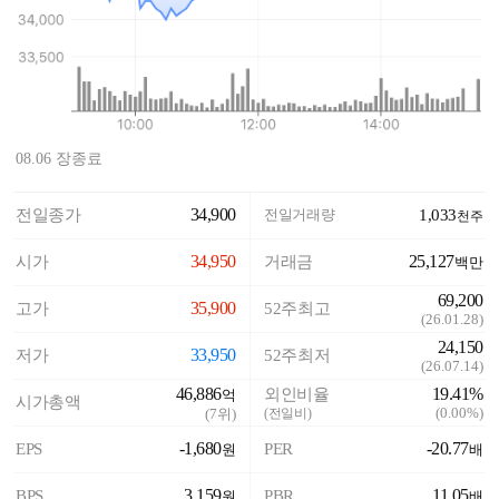
08.06 장종료
34,900
전일종가
전일거래량
1,033
천주
34,950
25,127
시가
거래금
백만
69,200
35,900
고가
52주최고
(
26.01.28
)
24,150
33,950
저가
52주최저
(
26.07.14
)
46,886
19.41%
외인비율
억
시가총액
(
0.00%
)
(
7
위)
(전일비)
-1,680
-20.77
EPS
PER
원
배
3,159
11.05
BPS
PBR
원
배