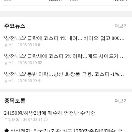
주요뉴스
더보기
'삼전닉스' 급락에 코스피 4% 내려…'바이오' 업고 800스닥 회복[시황종합]
뉴스1
26.08.06 16:01
'삼전닉스' 급락세에 코스피 5% 하락…매도 사이드카 발동[장중시황]
뉴스1
26.08.06 10:52
'삼전닉스' 동반 하락…방산·화장품·금융, 코스피 -1%대 '방어'[개장시황]
뉴스1
26.08.06 09:41
종목토론
더보기
24150원/하방2방에 매수해 엄청난 수익중
ㄱ김태동
26.07.23 14:20
◆ 삼성전자: 외국인+기관 최근 1250만주 대량매수: 급등신호