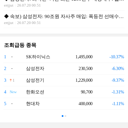
ertjjut
26.07.20 00:51
◆ 속보) 삼성전자: 90조원 자사주 매입: 폭등전 선매수 유리
ertjjut
26.07.20 00:51
조회급등 종목
1
SK하이닉스
1,495,000
-10.37%
6
2
삼성전자
230,500
-6.30%
7
3
삼성전기
1,229,000
-9.37%
8
1
4
한화오션
90,700
-1.31%
9
New
5
현대차
400,000
-1.11%
1