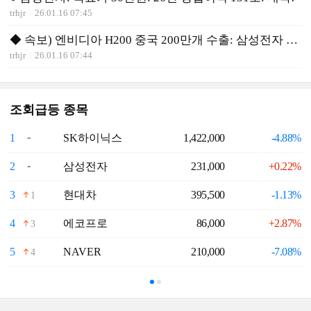
trhjr
26.01.16 07:45
◆ 속보) 엔비디아 H200 중국 200만개 수출: 삼성전자 대박
trhjr
26.01.16 07:44
조회급등 종목
1
SK하이닉스
1,422,000
-4.88%
6
2
삼성전자
231,000
+0.22%
7
3
현대차
395,500
-1.13%
8
1
4
에코프로
86,000
+2.87%
9
3
5
NAVER
210,000
-7.08%
1
4