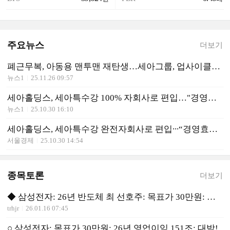
주요뉴스
더보기
폐근무복, 아동용 맨투맨 재탄생…세아그룹, 업사이클링 캠페인
뉴스1
25.11.26 09:57
세아홀딩스, 세아특수강 100% 자회사로 편입…"경영효율성 제고"
뉴스1
25.10.30 16:10
세아홀딩스, 세아특수강 완전자회사로 편입∙∙∙“경영효율성∙기업가치 제고”
서울경제
25.10.30 14:54
종목토론
더보기
◆ 삼성전자: 26년 반도체 최 선호주: 목표가 30만원: 선 매수
trhjr
26.01.16 07:45
○ 삼성전자: 목표가 30만원: 26년 영업이익 151조: 대박!