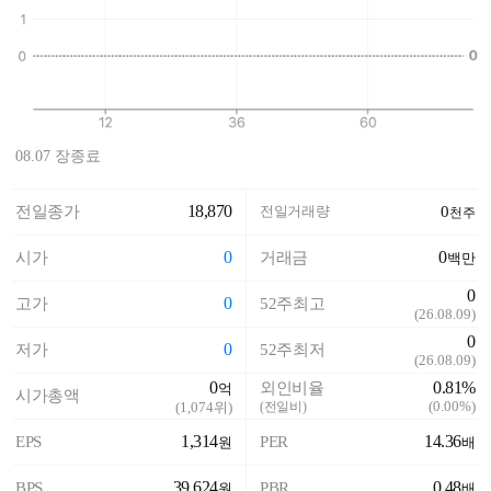
08.07 장종료
18,870
전일종가
전일거래량
0
천주
0
0
시가
거래금
백만
0
0
고가
52주최고
(
26.08.09
)
0
0
저가
52주최저
(
26.08.09
)
0
0.81%
외인비율
억
시가총액
(
0.00%
)
(
1,074
위)
(전일비)
1,314
14.36
EPS
PER
원
배
39,624
0.48
BPS
PBR
원
배