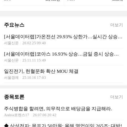
주요뉴스
더보기
[서울데이터랩]가온전선 29.93% 상한가…실시간 상승률 1위
서울신문
26.02.25 09:40
[서울데이터랩]코아스 16.93% 상승…금일 증시 상승률 1위로 마감
서울신문
25.11.11 15:49
일진전기, 헌혈문화 확산 MOU 체결
서울경제
25.10.16 17:03
종목토론
더보기
주식병합을 할려면, 의무적으로 배당금을 지급해라.
Arabia로렌스17
26.07.06 20:42
◆ 삼성전자: 목표가 50만원: 올해 영업이익 265조: 대박!