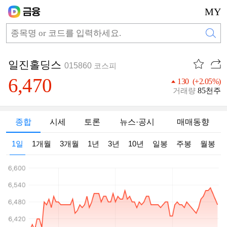
MY
일진홀딩스
015860
코스피
6,470
130 (+2.05%)
85
거래량
천주
종합
시세
토론
뉴스·공시
매매동향
1일
1개월
3개월
1년
3년
10년
일봉
주봉
월봉