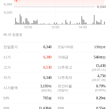
08.10 장종료
6,340
전일종가
전일거래량
159
천주
6,380
546
시가
거래금
백만
15,430
6,530
고가
52주최고
(
26.05.11
)
4,750
6,340
저가
52주최저
(
26.07.29
)
3,193
8.79%
외인비율
억
시가총액
(
0.00%
)
(
662
위)
(전일비)
765
8.29
EPS
PER
원
배
11,438
0.55
BPS
PBR
원
배