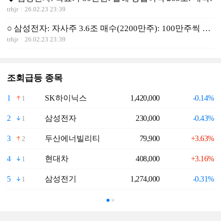
trhjr
26.02.23 23:39
○ 삼성전자: 자사주 3.6조 매수(2200만주): 100만주씩 매수
trhjr
26.02.23 23:39
조회급등 종목
1
SK하이닉스
1,420,000
-0.14%
6
1
2
삼성전자
230,000
-0.43%
7
1
3
두산에너빌리티
79,900
+3.63%
8
2
4
현대차
408,000
+3.16%
9
1
5
삼성전기
1,274,000
-0.31%
1
1