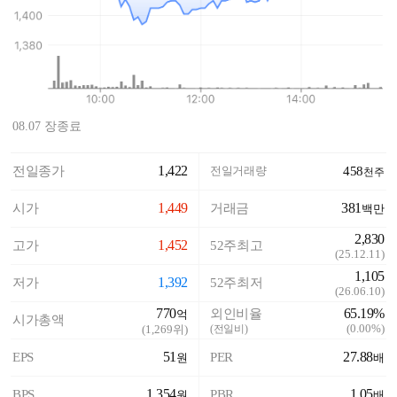
08.07 장종료
1,422
전일종가
전일거래량
458
천주
1,449
381
시가
거래금
백만
2,830
1,452
고가
52주최고
(
25.12.11
)
1,105
1,392
저가
52주최저
(
26.06.10
)
770
65.19%
외인비율
억
시가총액
(
0.00%
)
(
1,269
위)
(전일비)
51
27.88
EPS
PER
원
배
1,354
1.05
BPS
PBR
원
배