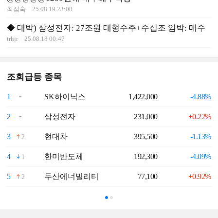
최점숙
25.08.19 23:08
◆ 대박) 삼성전자: 27조원 대형수주+수십조 임박: 매수
trhjr
25.08.18 00:47
조회급등 종목
1
SK하이닉스
1,422,000
-4.88%
6
2
삼성전자
231,000
+0.22%
7
3
현대차
395,500
-1.13%
8
2
4
한미반도체
192,300
-4.09%
9
1
5
두산에너빌리티
77,100
+0.92%
1
2