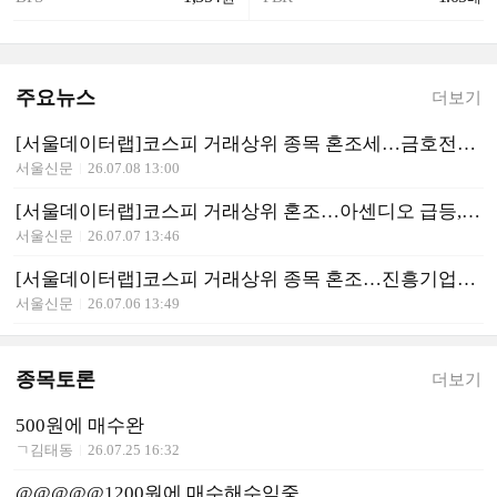
주요뉴스
더보기
[서울데이터랩]코스피 거래상위 종목 혼조세…금호전기 상한가, SK하이닉스·LG전자 강세
서울신문
26.07.08 13:00
[서울데이터랩]코스피 거래상위 혼조…아센디오 급등, 한화오션·대형 반도체주는 약세
서울신문
26.07.07 13:46
[서울데이터랩]코스피 거래상위 종목 혼조…진흥기업·일성건설 상한가, 신일전자 급등
서울신문
26.07.06 13:49
종목토론
더보기
500원에 매수완
ㄱ김태동
26.07.25 16:32
@@@@@1200원에 매수해수익중