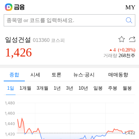
MY
일성건설
013360
코스피
1,426
4 (+0.28%)
268
거래량
천주
종합
시세
토론
뉴스·공시
매매동향
1일
1개월
3개월
1년
3년
10년
일봉
주봉
월봉