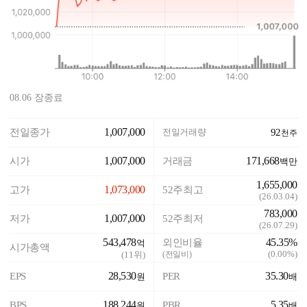
08.06 장종료
1,007,000
전일종가
전일거래량
92
천주
1,007,000
171,668
시가
거래금
백만
1,655,000
1,073,000
고가
52주최고
(
26.03.04
)
783,000
1,007,000
저가
52주최저
(
26.07.29
)
543,478
45.35%
외인비율
억
시가총액
(
0.00%
)
(
11
위)
(전일비)
28,530
35.30
EPS
PER
원
배
188,244
5.35
BPS
PBR
원
배