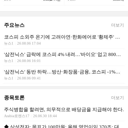
주요뉴스
더보기
코스피 소외주 온기에 고려아연·한화에어로 '황제주' 탈환
뉴스1
26.08.06 17:04
'삼전닉스' 급락에 코스피 4% 내려…'바이오' 업고 800스닥 회복[시황종합]
뉴스1
26.08.06 16:01
'삼전닉스' 동반 하락…방산·화장품·금융, 코스피 -1%대 '방어'[개장시황]
뉴스1
26.08.06 09:41
종목토론
더보기
주식병합을 할려면, 의무적으로 배당금을 지급해야 한다.
Arabia로렌스17
26.06.30 18:44
◆ 삼성전자: 목표가 100만원: 올해 영업이익 370조: 대박!