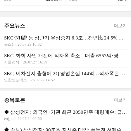
주요뉴스
더보기
SKC·NH證 등 상반기 유상증자 6.3조…전년比 24.5% 감소
뉴스1
26.07.29 10:32
SKC, 화학 사업 개선에 적자폭 축소…매출 6553억·영업손실 144억
서울경제
26.07.27 16:59
SKC, 이차전지 출혈에 2Q 영업손실 144억…적자폭은 축소(종합)
연합인포맥스
26.07.27 14:52
종목토론
더보기
◆ 삼성전자: 외국인+기관 최근 2050만주 대량매수: 급등신호
ertjjut
26.07.24 00:56
◆ 속보) 삼성전자: 90조원 자사주 매입: 폭등전 선매수 유리