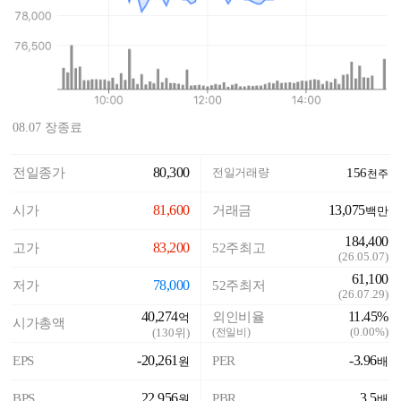
08.07 장종료
80,300
전일종가
전일거래량
156
천주
81,600
13,075
시가
거래금
백만
184,400
83,200
고가
52주최고
(
26.05.07
)
61,100
78,000
저가
52주최저
(
26.07.29
)
40,274
11.45%
외인비율
억
시가총액
(
0.00%
)
(
130
위)
(전일비)
-20,261
-3.96
EPS
PER
원
배
22,956
3.5
BPS
PBR
원
배