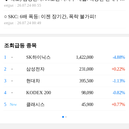
ertjjut
26.07.24 00:55
○ SKC: 6배 폭등: 이젠 장기간, 폭락 불가피!
ertjjut
26.07.24 00:49
조회급등 종목
1
SK하이닉스
1,422,000
-4.88%
6
2
삼성전자
231,000
+0.22%
7
3
현대차
395,500
-1.13%
8
4
KODEX 200
98,090
-0.82%
9
5
클래시스
45,900
+0.77%
1
New